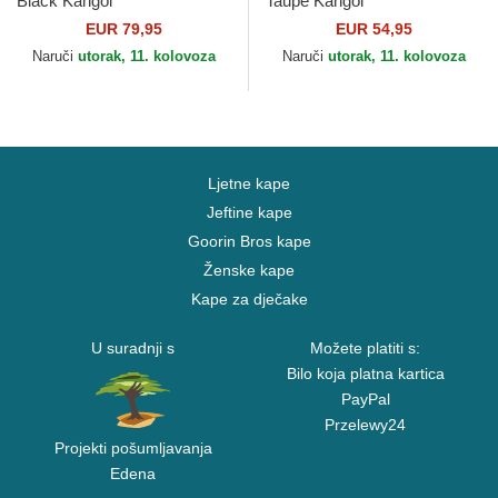
Black Kangol
Taupe Kangol
EUR 79,95
EUR 54,95
Naruči
utorak, 11. kolovoza
Naruči
utorak, 11. kolovoza
Ljetne kape
Jeftine kape
Goorin Bros kape
Ženske kape
Kape za dječake
U suradnji s
Možete platiti s:
Bilo koja platna kartica
PayPal
Przelewy24
Projekti pošumljavanja
Edena