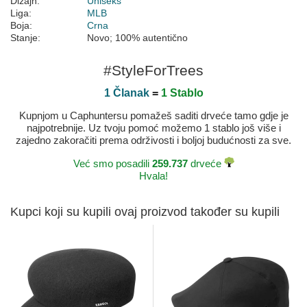
Dizajn:
Uniseks
Liga:
MLB
Boja:
Crna
Stanje:
Novo; 100% autentično
#StyleForTrees
1 Članak
=
1 Stablo
Kupnjom u Caphuntersu pomažeš saditi drveće tamo gdje je
najpotrebnije. Uz tvoju pomoć možemo 1 stablo još više i
zajedno zakoračiti prema održivosti i boljoj budućnosti za sve.
Već smo posadili
259.737
drveće
Hvala!
Kupci koji su kupili ovaj proizvod također su kupili