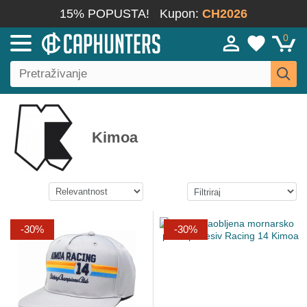
15% POPUSTA!
Kupon:
CH2026
0
Kimoa
-30%
-30%