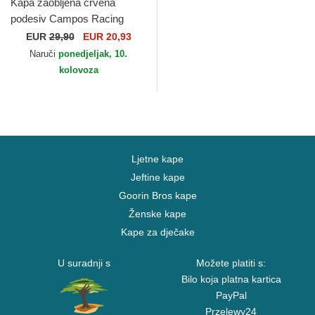
Kapa zaobljena crvena
podesiv Campos Racing
1998 Kimoa
EUR
29,90
EUR 20,93
Naruči
ponedjeljak, 10.
kolovoza
Ljetne kape
Jeftine kape
Goorin Bros kape
Ženske kape
Kape za dječake
U suradnji s
Možete platiti s:
Bilo koja platna kartica
PayPal
Przelewy24