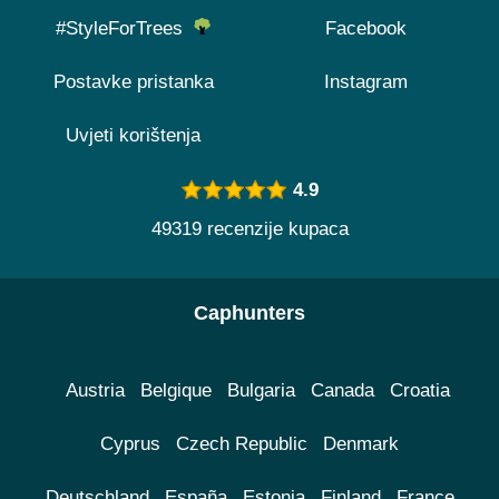
#StyleForTrees
Facebook
Postavke pristanka
Instagram
Uvjeti korištenja
4.9
49319 recenzije kupaca
Caphunters
Austria
Belgique
Bulgaria
Canada
Croatia
Cyprus
Czech Republic
Denmark
Deutschland
España
Estonia
Finland
France