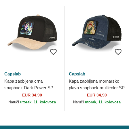
Capslab
Capslab
Kapa zaobljena crna
Kapa zaobljena mornarsko
snapback Dark Power SP
plava snapback multicolor SP
PRI3 Zloćka Disney Capslab
NEV1 Peter Pan Disney
EUR 34,90
EUR 34,90
Capslab
Naruči
utorak, 11. kolovoza
Naruči
utorak, 11. kolovoza