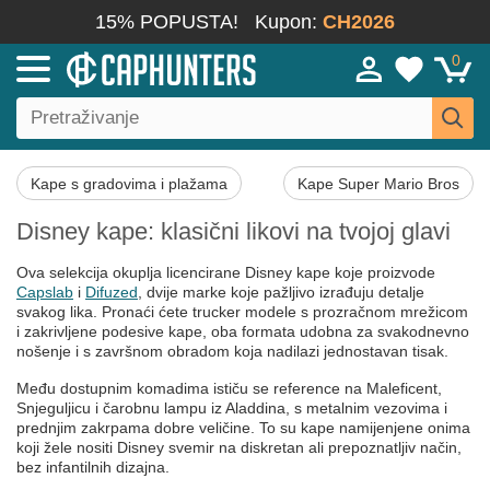
15% POPUSTA!
Kupon:
CH2026
0
Kape s gradovima i plažama
Kape Super Mario Bros
Disney kape: klasični likovi na tvojoj glavi
Ova selekcija okuplja licencirane Disney kape koje proizvode
Capslab
i
Difuzed
, dvije marke koje pažljivo izrađuju detalje
svakog lika. Pronaći ćete trucker modele s prozračnom mrežicom
i zakrivljene podesive kape, oba formata udobna za svakodnevno
nošenje i s završnom obradom koja nadilazi jednostavan tisak.
Među dostupnim komadima ističu se reference na Maleficent,
Snjeguljicu i čarobnu lampu iz Aladdina, s metalnim vezovima i
prednjim zakrpama dobre veličine. To su kape namijenjene onima
koji žele nositi Disney svemir na diskretan ali prepoznatljiv način,
bez infantilnih dizajna.