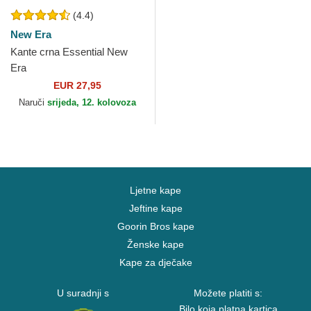
(4.4)
New Era
Kante crna Essential New
Era
EUR 27,95
Naruči
srijeda, 12. kolovoza
Ljetne kape
Jeftine kape
Goorin Bros kape
Ženske kape
Kape za dječake
U suradnji s
Možete platiti s:
Bilo koja platna kartica