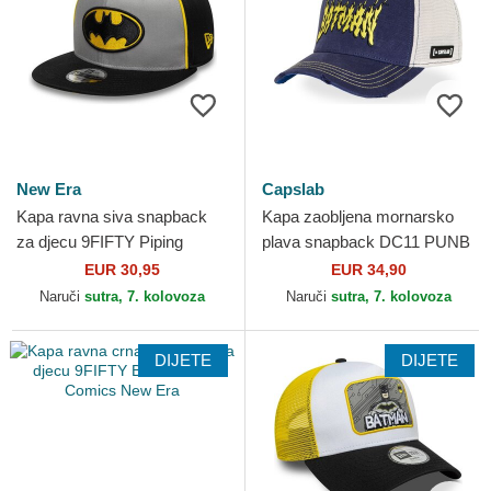
New Era
Capslab
Kapa ravna siva snapback
Kapa zaobljena mornarsko
za djecu 9FIFTY Piping
plava snapback DC11 PUNB
Batman DC Comics New Era
Batman DC Comics Capslab
EUR 30,95
EUR 34,90
Naruči
sutra, 7. kolovoza
Naruči
sutra, 7. kolovoza
DIJETE
DIJETE