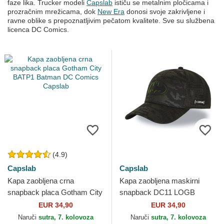
faze lika. Trucker modeli
Capslab
ističu se metalnim pločicama i
prozračnim mrežicama, dok
New Era
donosi svoje zakrivljene i
ravne oblike s prepoznatljivim pečatom kvalitete. Sve su službena
licenca DC Comics.
(4.9)
Capslab
Capslab
Kapa zaobljena crna
Kapa zaobljena maskirni
snapback placa Gotham City
snapback DC11 LOGB
BATP1 Batman DC Comics
Batman DC Comics Capslab
EUR 34,90
EUR 34,90
Capslab
Naruči
sutra, 7. kolovoza
Naruči
sutra, 7. kolovoza