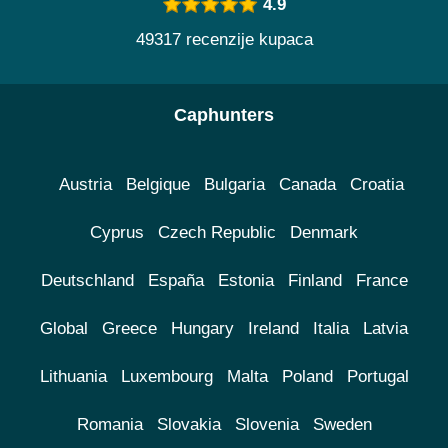
4.9
49317 recenzije kupaca
Caphunters
Austria
Belgique
Bulgaria
Canada
Croatia
Cyprus
Czech Republic
Denmark
Deutschland
España
Estonia
Finland
France
Global
Greece
Hungary
Ireland
Italia
Latvia
Lithuania
Luxembourg
Malta
Poland
Portugal
Romania
Slovakia
Slovenia
Sweden