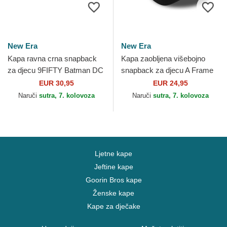
New Era
New Era
Kapa ravna crna snapback
Kapa zaobljena višebojno
za djecu 9FIFTY Batman DC
snapback za djecu A Frame
Comics New Era
Patch Batman DC Comics
EUR 30,95
EUR 24,95
New Era
Naruči
sutra, 7. kolovoza
Naruči
sutra, 7. kolovoza
Ljetne kape
Jeftine kape
Goorin Bros kape
Ženske kape
Kape za dječake