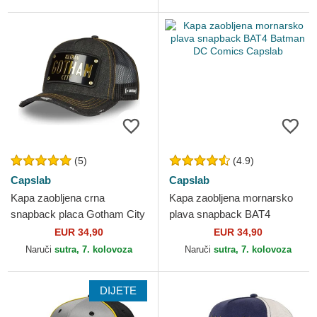
(5)
(4.9)
Capslab
Capslab
Kapa zaobljena crna
Kapa zaobljena mornarsko
snapback placa Gotham City
plava snapback BAT4
DC6 BATP1 Batman DC
Batman DC Comics Capslab
EUR 34,90
EUR 34,90
Comics Capslab
Naruči
sutra, 7. kolovoza
Naruči
sutra, 7. kolovoza
DIJETE