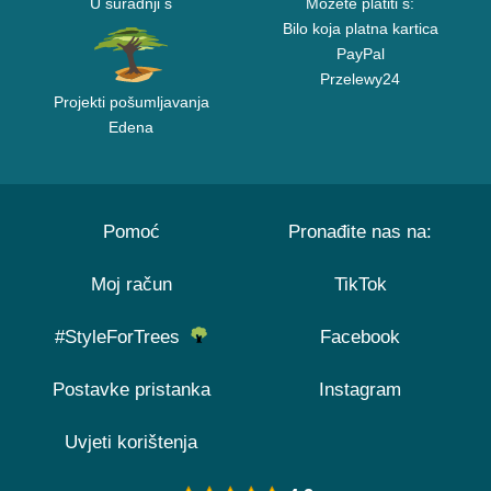
U suradnji s
Možete platiti s:
Bilo koja platna kartica
PayPal
Przelewy24
Projekti pošumljavanja
Edena
Pomoć
Pronađite nas na:
Moj račun
TikTok
#StyleForTrees
Facebook
Postavke pristanka
Instagram
Uvjeti korištenja