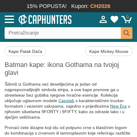
15% POPUSTA!
Kupon:
CH2026
0
Kape Patak Dača
Kape Mickey Mouse
Batman kape: ikona Gothama na tvojoj
glavi
Šišmiš iz Gothama već desetljećima je jedan od
najprepoznatljivijih simbola stripa, a ove kape prenose ga u
streetwear bez gubitka njegove mračne esencije. Kolekcija
uključuje uglavnom modele
Capslab
s karakterističnim trucker
formatom i vezenim zakrpama, zajedno s prijedlozima
New Era
u
njihovim siluetama 9FORTY i 9FIFTY, kako za odrasle tako i u
dječjim veličinama.
Pronaći ćete dizajne koji idu od potpuno crne s klasičnim logom
do kombinacija s crvenom ili tamnoplavom koje referiraju različite