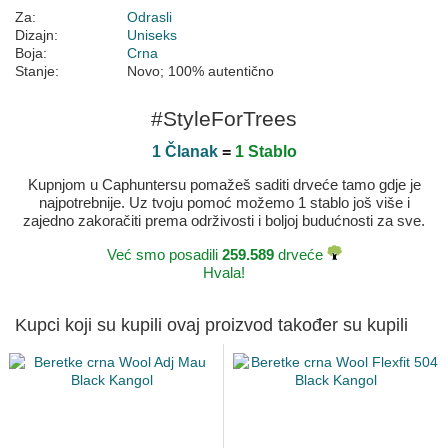
Za:
Odrasli
Dizajn:
Uniseks
Boja:
Crna
Stanje:
Novo; 100% autentično
#StyleForTrees
1 Članak
=
1 Stablo
Kupnjom u Caphuntersu pomažeš saditi drveće tamo gdje je
najpotrebnije. Uz tvoju pomoć možemo 1 stablo još više i
zajedno zakoračiti prema održivosti i boljoj budućnosti za sve.
Već smo posadili
259.589
drveće
Hvala!
Kupci koji su kupili ovaj proizvod također su kupili