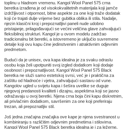
toplinu u hladnom vremenu. Kangol Wool Panel 575 crna
beretka izrađena je od visokokvalitetnih materijala koji jamče
izdržljivost i otpornost, bitne aspekte za one koji traže dodatak
koji će trajati dulje vrijeme bez gubitka oblika ili stila. Nadalje,
njezin klasični kroj i prepoznatljivi paneli nude udobno
pristajanje, prilagođavajući se većini veličina glave zahvaljujući
fleksibilnoj strukturi. Kangol je u ovom modelu zadržao
tradicionalnu bit beretki, a istovremeno je uključio suvremene
detalje koji ovu kapu čine jedinstvenim i atraktivnim odjevnim
predmetom.
Budući da je unisex, ova kapa idealna je za svaku odraslu
osobu koja želi upotpuniti svoj izgled dodatkom koji dodaje
osobnost i prepoznatljivost. Kangol Wool Panel 575 Black
beretka ne služi samo estetskoj svrsi, već je i praktična za
zaštitu od hladnoće i vjetra, zahvaljujući sastavu od vune.
Kangolov ugled u svijetu kapa i šešira uvelike se duguje
njegovoj predanosti kvaliteti i dizajnu, aspektima koji se jasno
odražavaju u ovoj beretki. Njena crna boja čini kapu diskretnim,
ali privlačnim dodatkom, savršenim za one koji preferiraju
trezan, ali prepoznatljiv stil.
Još jedna značajna značajka ove kape je njena svestranost u
kombiniranju s različitim odjevnim predmetima i stilovima.
Kangol Wool Panel 575 Black beretka idealna je i za ležerne,