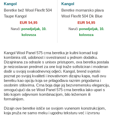
Kangol
Kangol
Beretke bež Wool Flexfit 504
Beretke mornarsko plava
Taupe Kangol
Wool Flexfit 504 Dk Blue
Kangol
EUR 54,95
EUR 54,95
Naruči
ponedjeljak, 10.
Naruči
ponedjeljak, 10.
kolovoza
kolovoza
Kangol Wool Panel 575 crna beretka je kultni komad koji
kombinira stil, udobnost i svestranost u jednom dodatku.
Dizajnirana za odrasle s unisex pristupom, ova beretka postala
je neizostavan predmet za one koji traže sofisticiran i moderan
dodir u svojoj svakodnevnoj odjeći. Kangol, brend svjetski
poznat po svojoj kvaliteti i inovativnom dizajnu kapa, nudi ovu
beretku kao opciju koja se prilagođava raznim prigodama i
osobnim stilovima. Crna boja daje joj bezvremensku eleganciju,
omogućujući da se Wool Panel 575 crna beretka lako upari s
bilo kojom odjevnom kombinacijom, bilo ležernom ili
formalnijom.
Dizajn ove beretke ističe se svojom vunenom konstrukcijom,
koja pruža ne samo meku i ugodnu teksturu već i izvrsnu