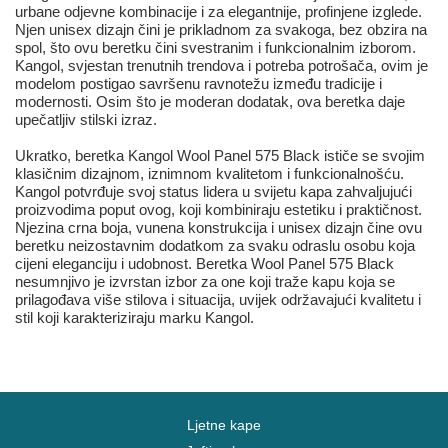
urbane odjevne kombinacije i za elegantnije, profinjene izglede.
Njen unisex dizajn čini je prikladnom za svakoga, bez obzira na
spol, što ovu beretku čini svestranim i funkcionalnim izborom.
Kangol, svjestan trenutnih trendova i potreba potrošača, ovim je
modelom postigao savršenu ravnotežu između tradicije i
modernosti. Osim što je moderan dodatak, ova beretka daje
upečatljiv stilski izraz.
Ukratko, beretka Kangol Wool Panel 575 Black ističe se svojim
klasičnim dizajnom, iznimnom kvalitetom i funkcionalnošću.
Kangol potvrđuje svoj status lidera u svijetu kapa zahvaljujući
proizvodima poput ovog, koji kombiniraju estetiku i praktičnost.
Njezina crna boja, vunena konstrukcija i unisex dizajn čine ovu
beretku neizostavnim dodatkom za svaku odraslu osobu koja
cijeni eleganciju i udobnost. Beretka Wool Panel 575 Black
nesumnjivo je izvrstan izbor za one koji traže kapu koja se
prilagođava više stilova i situacija, uvijek održavajući kvalitetu i
stil koji karakteriziraju marku Kangol.
Ljetne kape