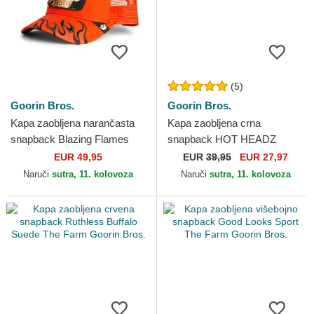
(5)
Goorin Bros.
Goorin Bros.
Kapa zaobljena narančasta
Kapa zaobljena crna
snapback Blazing Flames
snapback HOT HEADZ
The Farm Goorin Bros.
Supercharged The Farm
EUR 49,95
EUR
39,95
EUR 27,97
Goorin Bros.
Naruči
sutra, 11. kolovoza
Naruči
sutra, 11. kolovoza