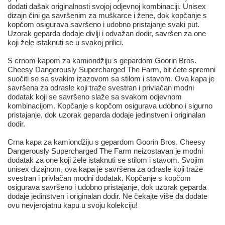
dodati dašak originalnosti svojoj odjevnoj kombinaciji. Unisex
dizajn čini ga savršenim za muškarce i žene, dok kopčanje s
kopčom osigurava savršeno i udobno pristajanje svaki put.
Uzorak geparda dodaje divlji i odvažan dodir, savršen za one
koji žele istaknuti se u svakoj prilici.
S crnom kapom za kamiondžiju s gepardom Goorin Bros.
Cheesy Dangerously Supercharged The Farm, bit ćete spremni
suočiti se sa svakim izazovom sa stilom i stavom. Ova kapa je
savršena za odrasle koji traže svestran i privlačan modni
dodatak koji se savršeno slaže sa svakom odjevnom
kombinacijom. Kopčanje s kopčom osigurava udobno i sigurno
pristajanje, dok uzorak geparda dodaje jedinstven i originalan
dodir.
Crna kapa za kamiondžiju s gepardom Goorin Bros. Cheesy
Dangerously Supercharged The Farm neizostavan je modni
dodatak za one koji žele istaknuti se stilom i stavom. Svojim
unisex dizajnom, ova kapa je savršena za odrasle koji traže
svestran i privlačan modni dodatak. Kopčanje s kopčom
osigurava savršeno i udobno pristajanje, dok uzorak geparda
dodaje jedinstven i originalan dodir. Ne čekajte više da dodate
ovu nevjerojatnu kapu u svoju kolekciju!