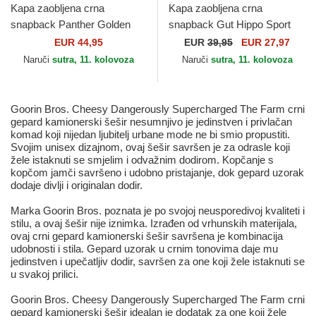
Kapa zaobljena crna
Kapa zaobljena crna
snapback Panther Golden
snapback Gut Hippo Sport
Suede The Farm Goorin
The Farm Goorin Bros.
EUR 44,95
EUR
39,95
EUR 27,97
Bros.
Naruči
sutra, 11. kolovoza
Naruči
sutra, 11. kolovoza
Goorin Bros. Cheesy Dangerously Supercharged The Farm crni
gepard kamionerski šešir nesumnjivo je jedinstven i privlačan
komad koji nijedan ljubitelj urbane mode ne bi smio propustiti.
Svojim unisex dizajnom, ovaj šešir savršen je za odrasle koji
žele istaknuti se smjelim i odvažnim dodirom. Kopčanje s
kopčom jamči savršeno i udobno pristajanje, dok gepard uzorak
dodaje divlji i originalan dodir.
Marka Goorin Bros. poznata je po svojoj neusporedivoj kvaliteti i
stilu, a ovaj šešir nije iznimka. Izrađen od vrhunskih materijala,
ovaj crni gepard kamionerski šešir savršena je kombinacija
udobnosti i stila. Gepard uzorak u crnim tonovima daje mu
jedinstven i upečatljiv dodir, savršen za one koji žele istaknuti se
u svakoj prilici.
Goorin Bros. Cheesy Dangerously Supercharged The Farm crni
gepard kamionerski šešir idealan je dodatak za one koji žele