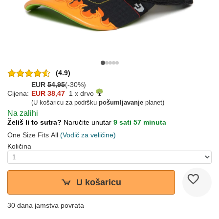
(4.9)
EUR
54,95
(-30%)
Cijena:
EUR 38,47
1 x drvo
(U košaricu za podršku
pošumljavanje
planet)
Na zalihi
Želiš li to sutra?
Naručite unutar
9 sati 57 minuta
One Size Fits All
(Vodič za veličine)
Količina
U košaricu
30 dana jamstva povrata