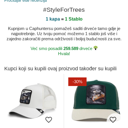
Pročitajte više recenzija
#StyleForTrees
1 kapa
=
1 Stablo
Kupnjom u Caphuntersu pomažeš saditi drveće tamo gdje je
najpotrebnije. Uz tvoju pomoć možemo 1 stablo još više i
zajedno zakoračiti prema održivosti i boljoj budućnosti za sve.
Već smo posadili
259.589
drveće
Hvala!
Kupci koji su kupili ovaj proizvod također su kupili
-30%