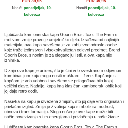
Goorin Bros.
Goorin Bros.
EUR 39,95
EUR 39,95
Naruči
ponedjeljak, 10.
Naruči
ponedjeljak, 10.
kolovoza
kolovoza
Ljubičasta kamionerska kapa Goorin Bros. Toxic The Farm s
motivom zmije pravo je umjetničko djelo. Izrađena od najfinijih
materijala, ova kapa savršena je za zahtjevne odrasle osobe
koje traže jedinstven i visokokvalitetan odjevni predmet. Brend
Goorin Bros. sinonim je za eleganciju i stil, a ova kapa nije
iznimka.
Dizajn ove kape je unisex, što je čini vrlo svestranom odjevnom
kombinacijom koju mogu nositi muškarci i žene. Kopčanje s
kopčom je vrlo udobno i savršeno se prilagođava bilo kojoj
veličini glave. Nadalje, kapa ima klasičan kamionerski oblik koji
joj daje retro dodir.
Našivka na kapu je izvezena zmijom, što joj daje vrlo originalan i
privlačan izgled. Zmija je životinja koja simbolizira mudrost,
obnovu i transformaciju. Stoga nošenje ove kape može biti
način povezivanja s tim energijama i privlačenja u naše živote.
Ljubičasta kamionerska kapa Goorin Bros. Toxic The Farm s