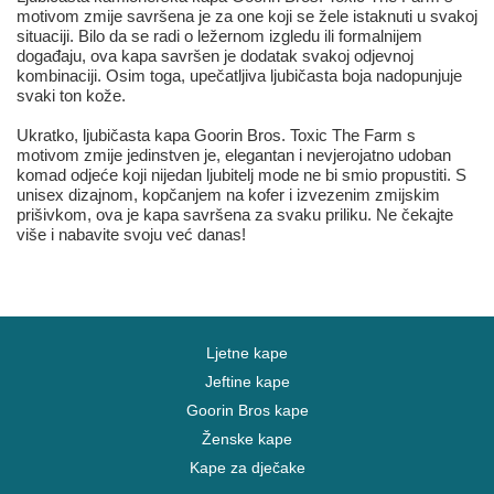
motivom zmije savršena je za one koji se žele istaknuti u svakoj
situaciji. Bilo da se radi o ležernom izgledu ili formalnijem
događaju, ova kapa savršen je dodatak svakoj odjevnoj
kombinaciji. Osim toga, upečatljiva ljubičasta boja nadopunjuje
svaki ton kože.
Ukratko, ljubičasta kapa Goorin Bros. Toxic The Farm s
motivom zmije jedinstven je, elegantan i nevjerojatno udoban
komad odjeće koji nijedan ljubitelj mode ne bi smio propustiti. S
unisex dizajnom, kopčanjem na kofer i izvezenim zmijskim
prišivkom, ova je kapa savršena za svaku priliku. Ne čekajte
više i nabavite svoju već danas!
Ljetne kape
Jeftine kape
Goorin Bros kape
Ženske kape
Kape za dječake