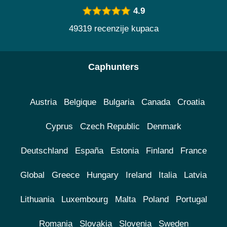
4.9
49319 recenzije kupaca
Caphunters
Austria
Belgique
Bulgaria
Canada
Croatia
Cyprus
Czech Republic
Denmark
Deutschland
España
Estonia
Finland
France
Global
Greece
Hungary
Ireland
Italia
Latvia
Lithuania
Luxembourg
Malta
Poland
Portugal
Romania
Slovakia
Slovenia
Sweden