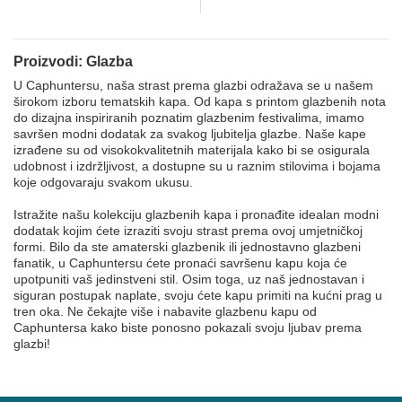
Proizvodi: Glazba
U Caphuntersu, naša strast prema glazbi odražava se u našem
širokom izboru tematskih kapa. Od kapa s printom glazbenih nota
do dizajna inspiriranih poznatim glazbenim festivalima, imamo
savršen modni dodatak za svakog ljubitelja glazbe. Naše kape
izrađene su od visokokvalitetnih materijala kako bi se osigurala
udobnost i izdržljivost, a dostupne su u raznim stilovima i bojama
koje odgovaraju svakom ukusu.
Istražite našu kolekciju glazbenih kapa i pronađite idealan modni
dodatak kojim ćete izraziti svoju strast prema ovoj umjetničkoj
formi. Bilo da ste amaterski glazbenik ili jednostavno glazbeni
fanatik, u Caphuntersu ćete pronaći savršenu kapu koja će
upotpuniti vaš jedinstveni stil. Osim toga, uz naš jednostavan i
siguran postupak naplate, svoju ćete kapu primiti na kućni prag u
tren oka. Ne čekajte više i nabavite glazbenu kapu od
Caphuntersa kako biste ponosno pokazali svoju ljubav prema
glazbi!