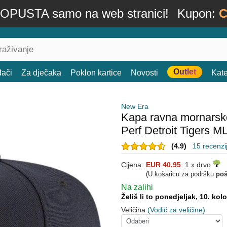
OPUSTA samo na web stranici!
Kupon:
C
Outlet
đači
Za dječaka
Poklon kartice
Novosti
Kate
New Era
Kapa ravna mornarsk
Perf Detroit Tigers 
(4.9)
15 recenzi
Cijena:
EUR 40,95
1 x drvo
(U košaricu za podršku
poš
Na zalihi
Želiš li to ponedjeljak, 10. ko
Veličina
(Vodič za veličine)