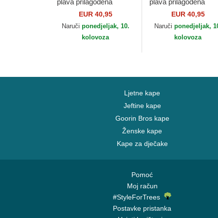
plava prilagođena
plava prilagođena
59FIFTY AC Perf New
59FIFTY AC Perf
EUR 40,95
EUR 40,95
York Yankees MLB
Boston Red Sox ML
Naruči
ponedjeljak, 10.
Naruči
ponedjeljak, 1
New Era
New Era
kolovoza
kolovoza
Ljetne kape
Jeftine kape
Goorin Bros kape
Ženske kape
Kape za dječake
Pomoć
Moj račun
#StyleForTrees
Postavke pristanka