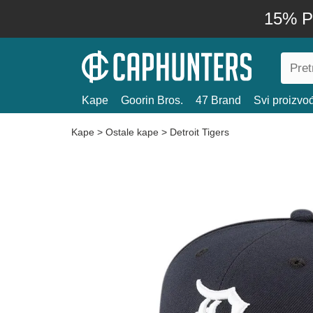
15% P
Kape
Goorin Bros.
47 Brand
Svi proizvo
Kape
>
Ostale kape
>
Detroit Tigers