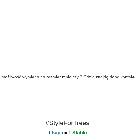
jest możliwość wymiana na rozmiar mniejszy ? Gdzie znajdę dane konta
#StyleForTrees
1 kapa
=
1 Stablo