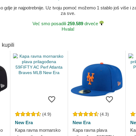
dje je najpotrebnije. Uz tvoju pomoć možemo 1 stablo još više i zaje
za sve.
Već smo posadili
259.589
drveće
Hvala!
 kupili
(4.9)
(4.3)
New Era
New Era
Ne
ko
Kapa ravna mornarsko
Kapa ravna plava
Ka