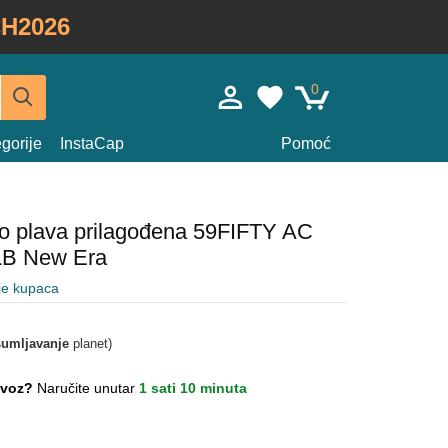
H2026
0
gorije
InstaCap
Pomoć
o plava prilagođena 59FIFTY AC
MLB New Era
je kupaca
umljavanje
planet)
lovoz?
Naručite unutar
1 sati 10 minuta