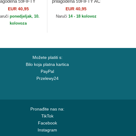
ilagođena 59FIFTY
prilagođena 59FIFTY AC
 Perf Oakland
Perf Arizona
EUR 40,95
EUR 40,95
hletics MLB New Era
Diamondbacks MLB
aruči
ponedjeljak, 10.
Naruči
14 - 18 kolovoz
New Era
kolovoza
Možete platiti s:
Bilo koja platna kartica
PayPal
Przelewy24
Pronađite nas na:
TikTok
Facebook
Instagram