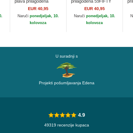
plava prilagođena
prilagođena 59FIFTY
pr
59FIFTY AC Perf
AC Perf New York Mets
AC
EUR 40,95
EUR 40,95
B
Atlanta Braves MLB
MLB New Era
At
0.
Naruči
ponedjeljak, 10.
Naruči
ponedjeljak, 10.
N
New Era
kolovoza
kolovoza
U suradnji s
Projekti pošumljavanja Edena
4.9
49319 recenzije kupaca