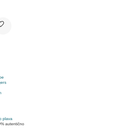
pe
gers
n
o plava
0% autentično