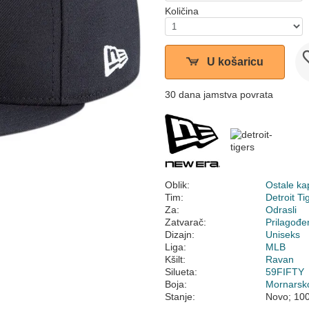
Količina
U košaricu
30 dana jamstva povrata
Oblik:
Ostale ka
Tim:
Detroit Ti
Za:
Odrasli
Zatvarač:
Prilagođe
Dizajn:
Uniseks
Liga:
MLB
Kšilt:
Ravan
Silueta:
59FIFTY
Boja:
Mornarsk
Stanje:
Novo; 10