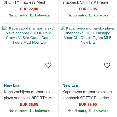
9FORTY Flawless Mesh
snapback 9FIFTY A Frame
Detroit Tigers MLB New Era
Classic Detroit Tigers MLB
EUR 22,95
EUR 38,95
New Era
Naruči
sutra, 11. kolovoza
Naruči
sutra, 11. kolovoza
New Era
New Era
Kapa zaobljena mornarsko
Kapa ravna mornarsko plava
plava snapback 9FORTY M-
snapback 9FIFTY Pinstripe
Crown All Star Game Detroit
Visor Clip Detroit Tigers MLB
EUR 36,95
EUR 79,95
Tigers MLB New Era
New Era
Naruči
sutra, 11. kolovoza
Naruči
sutra, 11. kolovoza