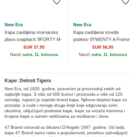
New Era
New Era
Kapa zaobljena mornarsko
Kapa zaobljena smeđa
plava snapback 9FORTY M-
podesiv 9TWENTY A Frame
Crown A Frame Emblem
Wool Pinstripe Detroit Tigers
EUR 37,95
EUR 58,95
Detroit Tigers MLB New Era
MLB New Era
Naruči
sutra, 11. kolovoza
Naruči
sutra, 11. kolovoza
Kape: Detroit Tigers
New Era, od 1920. godine, posvećen je proizvodnji nekih od
najboljih kapa. S više od 500 licenci i proizvoda u više od 125
zemalja, najveći je svjetski brend kapa. Njihove bejzbol kape su
poznate, a nude i mnoge druge linije koje odgovaraju svim
ukusima, uključujući podesive kape, kape za vozače kamiona i
krojene kape u raznim veličinama za muškarce i žene.
47 Brand osnovali su blizanci D'Angelo 1947. godine. Od tada,
kape 47 Brand samo rastu u popularnosti, posebno zahvaljujući