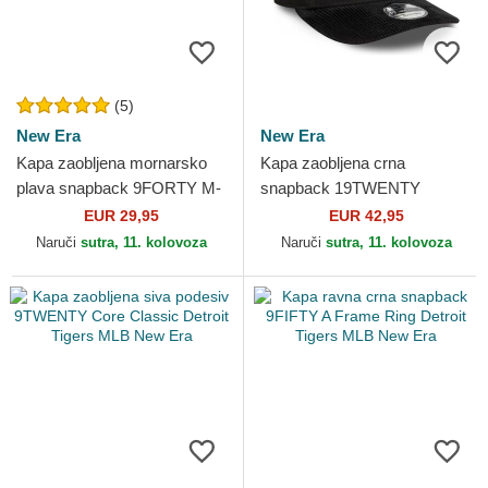
(5)
New Era
New Era
Kapa zaobljena mornarsko
Kapa zaobljena crna
plava snapback 9FORTY M-
snapback 19TWENTY
Crown Player Replica Detroit
Cooperstown Cord Detroit
EUR 29,95
EUR 42,95
Tigers MLB New Era
Tigers MLB New Era
Naruči
sutra, 11. kolovoza
Naruči
sutra, 11. kolovoza