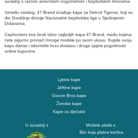
suradnji s raznim američkim nogometnim i bejzbolskim timovima.
Između ostalog, 47 Brand izrađuje kape za Detroit Tigerse, koji su
dio Središnje divizije Nacionalne bejzbolske lige u Sjedinjenim
Državama.
Caphunters ima širok izbor najboljih kapa 47 Brand, među kojima
ćete sigurno pronaći mnoge modele po svom ukusu. Kupite svoju
kapu danas i iskoristite brzu dostavu i druge sjajne pogodnosti
online kupovine.
Ljetne kape
Jeftine kape
Goorin Bros kape
Ženske kape
Kape za dječake
U suradnji s
Možete platiti s:
Bilo koja platna kartica