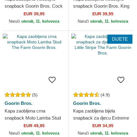
snapback Goorin Bros. Cock
snapback Goorin Bros. King
Team Rooster Original
Team Tiger Original Recipe
EUR 39,95
EUR 39,95
Recipe Team Pride The...
Team Pride The...
Naruči
utorak, 11. kolovoza
Naruči
utorak, 11. kolovoza
DIJETE
(5)
(4.9)
Goorin Bros.
Goorin Bros.
Kapa zaobljena crna
Kapa zaobljena bijela
snapback Moto Lamba Stud
snapback za djecu Extreme
The Farm Goorin Bros.
Little Stripe The Farm Goorin
EUR 49,95
EUR 34,95
Bros.
Naruči
utorak, 11. kolovoza
Naruči
utorak, 11. kolovoza