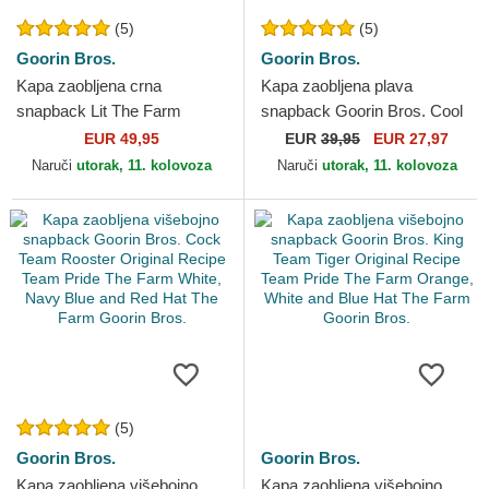
(5)
(5)
Goorin Bros.
Goorin Bros.
Kapa zaobljena crna
Kapa zaobljena plava
snapback Lit The Farm
snapback Goorin Bros. Cool
Premium The Farm Goorin
Cat Luxury Moon The Farm
EUR 49,95
EUR
39,95
EUR 27,97
Bros.
Blue Hat The Farm Goorin...
Naruči
utorak, 11. kolovoza
Naruči
utorak, 11. kolovoza
(5)
Goorin Bros.
Goorin Bros.
Kapa zaobljena višebojno
Kapa zaobljena višebojno