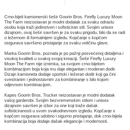
Crno-bijeli kamionerski šešir Goorin Bros. Firefly Luxury Moon
The Farm neizostavan je modni dodatak za svaku odraslu
osobu koja traži jedinstven i sofisticiran stil. Svojim unisex
dizajnom, ovaj šešir savršen je za svaku prigodu, bilo da se radi
o ležernom ili formalnijem izgledu. Kopčanje s kopčom
osigurava savršeno pristajanje za svaku veličinu glave.
Marka Goorin Bros. poznata je po pažnji posvećenoj detaljima i
visokoj kvaliteti u svakoj svojoj kreaciji. Šešir Firefly Luxury
Moon The Farm nije iznimka, sa svojom crno-bijelom
kombinacijom boja koja mu daje elegantan i moderan dodir.
Dizajn kamioneta dodaje sportski i ležeran dodir koji ga čini
svestranim i jednostavnim za kombiniranje s bilo kojom
odjevnom kombinacijom.
Kapes Goorin Bros. Trucker neizostavan je modni dodatak
vašoj garderobi. Svojim bezvremenskim stilom i unisex
dizajnom savršen je izbor za one koji traže dašak
sofisticiranosti u svom svakodnevnom izgledu. Kopčanje s
kopčom osigurava udobno i sigurno pristajanje, dok crno-bijela
kombinacija boja dodaje dašak elegancije i modernosti.