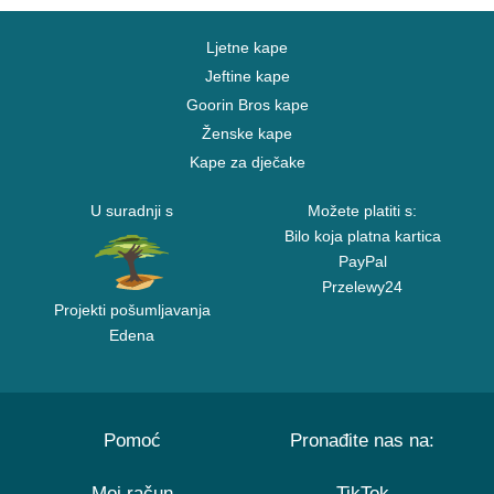
Ljetne kape
Jeftine kape
Goorin Bros kape
Ženske kape
Kape za dječake
U suradnji s
Možete platiti s:
Bilo koja platna kartica
PayPal
Przelewy24
Projekti pošumljavanja
Edena
Pomoć
Pronađite nas na:
Moj račun
TikTok