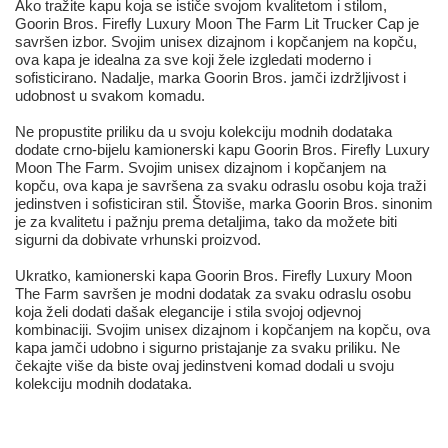
Ako tražite kapu koja se ističe svojom kvalitetom i stilom,
Goorin Bros. Firefly Luxury Moon The Farm Lit Trucker Cap je
savršen izbor. Svojim unisex dizajnom i kopčanjem na kopču,
ova kapa je idealna za sve koji žele izgledati moderno i
sofisticirano. Nadalje, marka Goorin Bros. jamči izdržljivost i
udobnost u svakom komadu.
Ne propustite priliku da u svoju kolekciju modnih dodataka
dodate crno-bijelu kamionerski kapu Goorin Bros. Firefly Luxury
Moon The Farm. Svojim unisex dizajnom i kopčanjem na
kopču, ova kapa je savršena za svaku odraslu osobu koja traži
jedinstven i sofisticiran stil. Štoviše, marka Goorin Bros. sinonim
je za kvalitetu i pažnju prema detaljima, tako da možete biti
sigurni da dobivate vrhunski proizvod.
Ukratko, kamionerski kapa Goorin Bros. Firefly Luxury Moon
The Farm savršen je modni dodatak za svaku odraslu osobu
koja želi dodati dašak elegancije i stila svojoj odjevnoj
kombinaciji. Svojim unisex dizajnom i kopčanjem na kopču, ova
kapa jamči udobno i sigurno pristajanje za svaku priliku. Ne
čekajte više da biste ovaj jedinstveni komad dodali u svoju
kolekciju modnih dodataka.