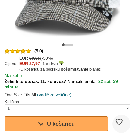
(5.0)
EUR
39,95
(-30%)
Cijena:
EUR 27,97
1 x drvo
(U košaricu za podršku
pošumljavanje
planet)
Na zalihi
Želiš li to utorak, 11. kolovoz?
Naručite unutar
22 sati 39
minuta
One Size Fits All
(Vodič za veličine)
Količina
U košaricu