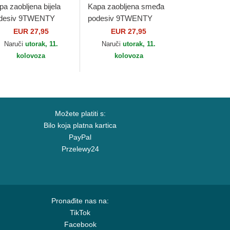
pa zaobljena bijela
Kapa zaobljena smeđa
desiv 9TWENTY
podesiv 9TWENTY
re Classic Chicago
Core Classic Pittsburgh
EUR 27,95
EUR 27,95
ite Sox MLB New
Pirates MLB New Era
Naruči
utorak, 11.
Naruči
utorak, 11.
a
kolovoza
kolovoza
Možete platiti s:
Bilo koja platna kartica
PayPal
Przelewy24
Pronađite nas na:
TikTok
Facebook