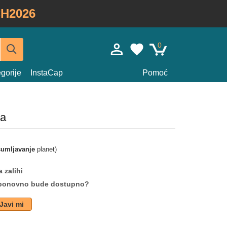
H2026
0
gorije
InstaCap
Pomoć
ma
umljavanje
planet)
 zalihi
da ponovno bude dostupno?
Javi mi