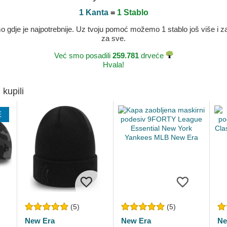
1 Kanta
=
1 Stablo
dje je najpotrebnije. Uz tvoju pomoć možemo 1 stablo još više i zaje
za sve.
Već smo posadili
259.781
drveće
Hvala!
 kupili
E
(5)
(5)
New Era
New Era
Ne