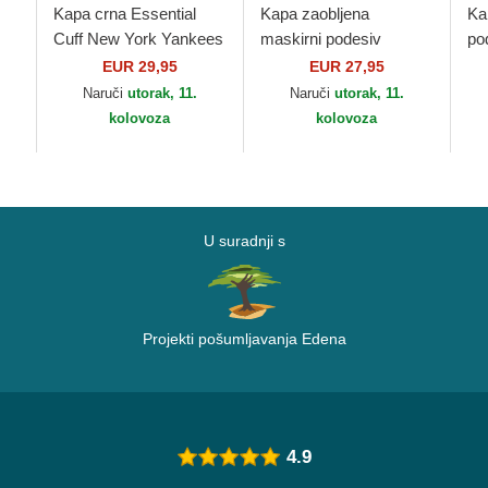
Kapa crna Essential
Kapa zaobljena
Ka
Cuff New York Yankees
maskirni podesiv
po
ue
MLB New Era
9FORTY League
Co
EUR 29,95
EUR 27,95
Essential New York
Wh
Naruči
utorak, 11.
Naruči
utorak, 11.
ra
Yankees MLB New Era
Er
kolovoza
kolovoza
U suradnji s
Projekti pošumljavanja Edena
4.9