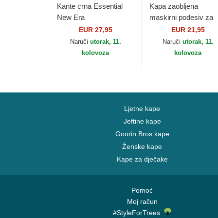
Kante crna Essential
Kapa zaobljena
New Era
maskirni podesiv za
djecu 9FORTY Leag
EUR 27,95
EUR 21,95
Essential New York
Naruči
utorak, 11.
Naruči
utorak, 11.
Yankees MLB New E
kolovoza
kolovoza
Ljetne kape
Jeftine kape
Goorin Bros kape
Ženske kape
Kape za dječake
Pomoć
Moj račun
#StyleForTrees