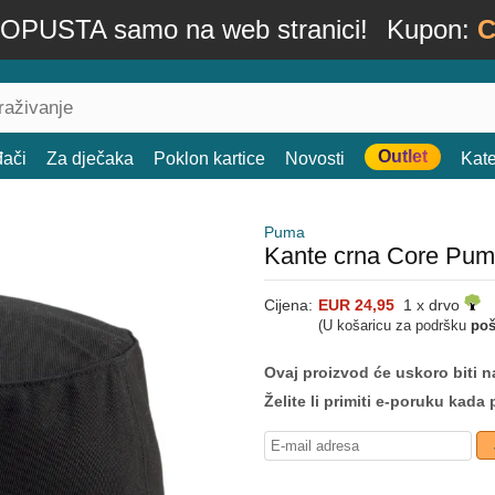
OPUSTA samo na web stranici!
Kupon:
C
Outlet
đači
Za dječaka
Poklon kartice
Novosti
Kate
Puma
Kante crna Core Pu
Cijena:
EUR 24,95
1 x drvo
(U košaricu za podršku
poš
Ovaj proizvod će uskoro biti na
Želite li primiti e-poruku ka