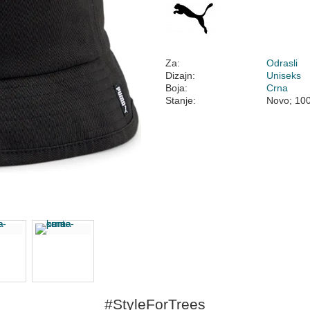
Za:
Odrasli
Dizajn:
Uniseks
Boja:
Crna
Stanje:
Novo; 10
#StyleForTrees