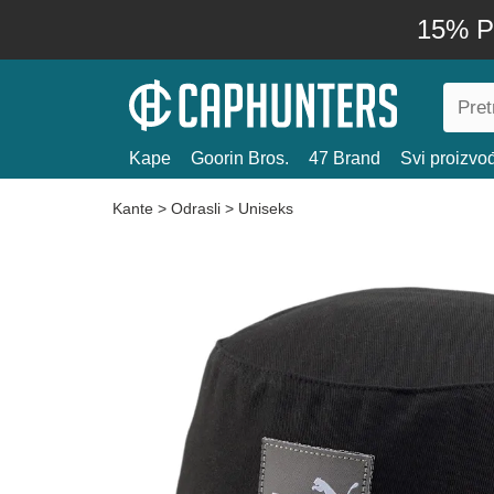
15% P
Kape
Goorin Bros.
47 Brand
Svi proizvo
Kante
>
Odrasli
>
Uniseks