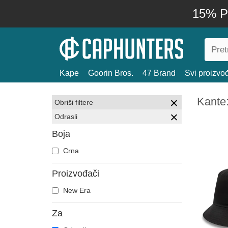
15% P
Kape
Goorin Bros.
47 Brand
Svi proizvo
Kante:
Obriši filtere
Odrasli
Boja
Crna
Proizvođači
New Era
Za