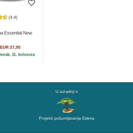
(4.4)
na Essential New
EUR 27,95
torak, 11. kolovoza
U suradnji s
Projekti pošumljavanja Edena