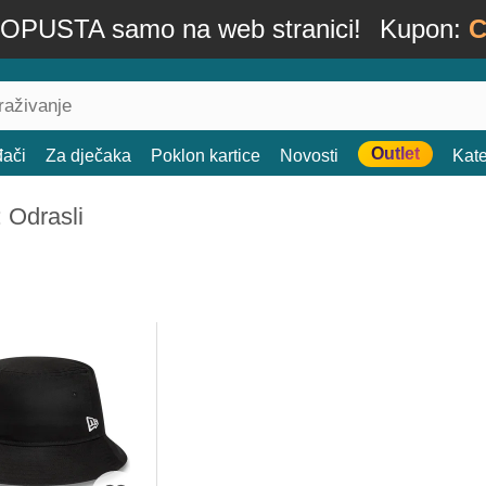
OPUSTA samo na web stranici!
Kupon:
C
Outlet
đači
Za dječaka
Poklon kartice
Novosti
Kate
 Odrasli