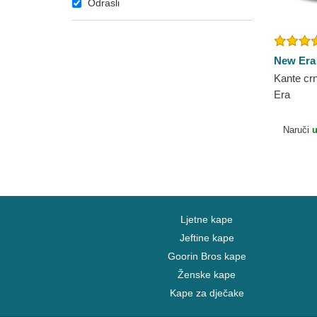
Odrasli
New Era
Kante cr
Era
Naruči
u
Ljetne kape
Jeftine kape
Goorin Bros kape
Ženske kape
Kape za dječake