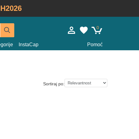
H2026
0
gorije
InstaCap
Pomoć
Sortiraj po: