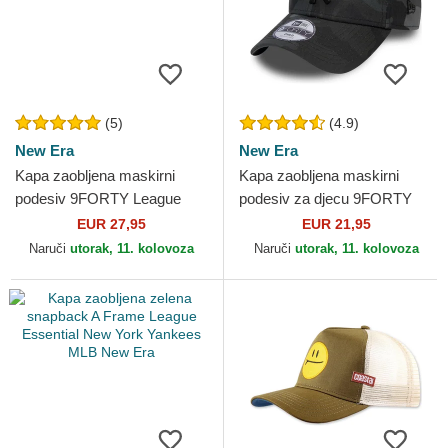
(5)
(4.9)
New Era
New Era
Kapa zaobljena maskirni
Kapa zaobljena maskirni
podesiv 9FORTY League
podesiv za djecu 9FORTY
Essential New York Yankees
League Essential New York
EUR 27,95
EUR 21,95
MLB New Era
Yankees MLB New Era
Naruči
utorak, 11. kolovoza
Naruči
utorak, 11. kolovoza