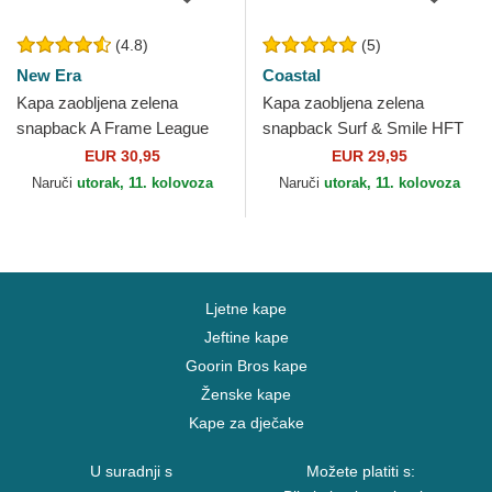
(4.8)
(5)
New Era
Coastal
Kapa zaobljena zelena
Kapa zaobljena zelena
snapback A Frame League
snapback Surf & Smile HFT
Essential New York Yankees
Coastal
EUR 30,95
EUR 29,95
MLB New Era
Naruči
utorak, 11. kolovoza
Naruči
utorak, 11. kolovoza
Ljetne kape
Jeftine kape
Goorin Bros kape
Ženske kape
Kape za dječake
U suradnji s
Možete platiti s: