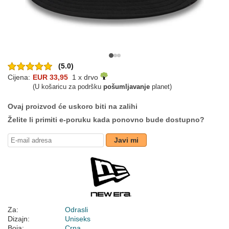
(5.0)
Cijena:
EUR 33,95
1 x drvo
(U košaricu za podršku
pošumljavanje
planet)
Ovaj proizvod će uskoro biti na zalihi
Želite li primiti e-poruku kada ponovno bude dostupno?
Javi mi
Za:
Odrasli
Dizajn:
Uniseks
Boja:
Crna