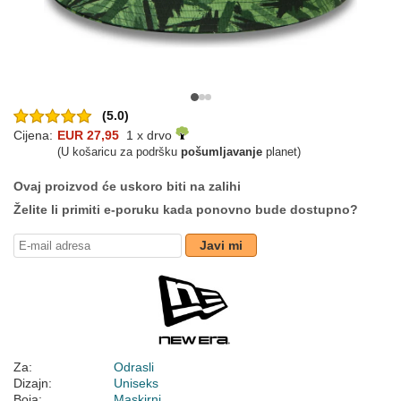
(5.0)
Cijena:
EUR 27,95
1 x drvo
(U košaricu za podršku
pošumljavanje
planet)
Ovaj proizvod će uskoro biti na zalihi
Želite li primiti e-poruku kada ponovno bude dostupno?
Javi mi
Za:
Odrasli
Dizajn:
Uniseks
Boja:
Maskirni