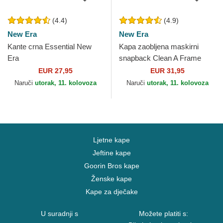
(4.4)
(4.9)
New Era
New Era
Kante crna Essential New
Kapa zaobljena maskirni
Era
snapback Clean A Frame
New York Yankees MLB New
EUR 27,95
EUR 31,95
Era
Naruči
utorak, 11. kolovoza
Naruči
utorak, 11. kolovoza
Ljetne kape
Jeftine kape
Goorin Bros kape
Ženske kape
Kape za dječake
U suradnji s
Možete platiti s: