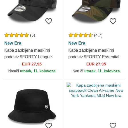
(5)
(4.7)
New Era
New Era
Kapa zaobljena maskirni
Kapa zaobljena maskirni
podesiv 9FORTY League
podesiv 9FORTY Essential
Essential New York Yankees
New York Yankees MLB New
EUR 27,95
EUR 27,95
MLB New Era
Era
Naruči
utorak, 11. kolovoza
Naruči
utorak, 11. kolovoza