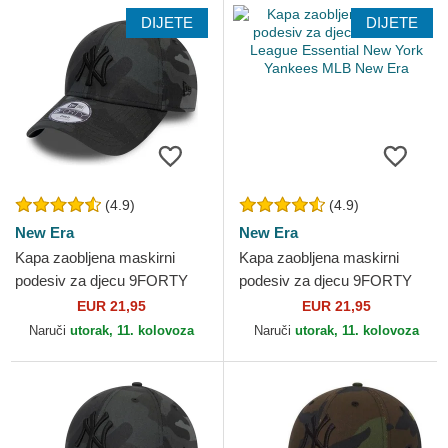
DIJETE
DIJETE
(4.9)
(4.9)
New Era
New Era
Kapa zaobljena maskirni
Kapa zaobljena maskirni
podesiv za djecu 9FORTY
podesiv za djecu 9FORTY
League Essential New York
League Essential New York
EUR 21,95
EUR 21,95
Yankees MLB New Era
Yankees MLB New Era
Naruči
utorak, 11. kolovoza
Naruči
utorak, 11. kolovoza