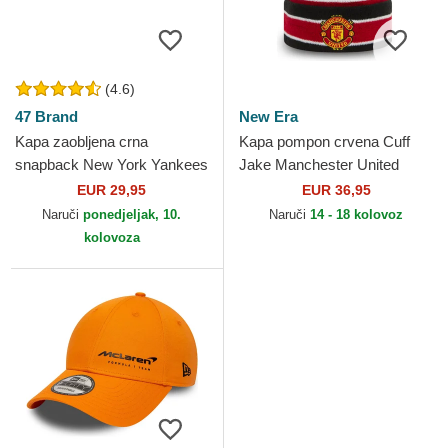
(4.6)
47 Brand
New Era
Kapa zaobljena crna
Kapa pompon crvena Cuff
snapback New York Yankees
Jake Manchester United
MLB 47 Brand
Football Club Premier League
EUR 29,95
EUR 36,95
New Era
Naruči
ponedjeljak, 10.
Naruči
14 - 18 kolovoz
kolovoza