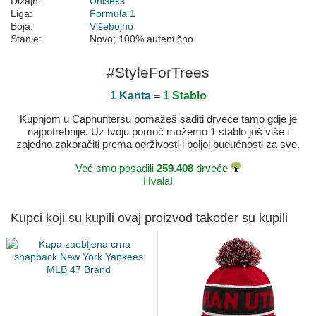
Dizajn:
Uniseks
Liga:
Formula 1
Boja:
Višebojno
Stanje:
Novo; 100% autentično
#StyleForTrees
1 Kanta
=
1 Stablo
Kupnjom u Caphuntersu pomažeš saditi drveće tamo gdje je
najpotrebnije. Uz tvoju pomoć možemo 1 stablo još više i
zajedno zakoračiti prema održivosti i boljoj budućnosti za sve.
Već smo posadili
259.408
drveće
Hvala!
Kupci koji su kupili ovaj proizvod također su kupili