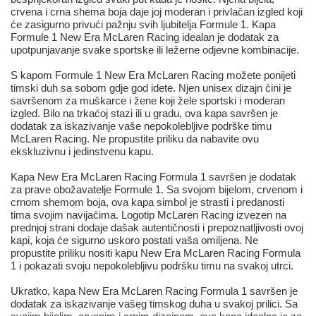
crvena i crna shema boja daje joj moderan i privlačan izgled koji
će zasigurno privući pažnju svih ljubitelja Formule 1. Kapa
Formule 1 New Era McLaren Racing idealan je dodatak za
upotpunjavanje svake sportske ili ležerne odjevne kombinacije.
S kapom Formule 1 New Era McLaren Racing možete ponijeti
timski duh sa sobom gdje god idete. Njen unisex dizajn čini je
savršenom za muškarce i žene koji žele sportski i moderan
izgled. Bilo na trkaćoj stazi ili u gradu, ova kapa savršen je
dodatak za iskazivanje vaše nepokolebljive podrške timu
McLaren Racing. Ne propustite priliku da nabavite ovu
ekskluzivnu i jedinstvenu kapu.
Kapa New Era McLaren Racing Formula 1 savršen je dodatak
za prave obožavatelje Formule 1. Sa svojom bijelom, crvenom i
crnom shemom boja, ova kapa simbol je strasti i predanosti
tima svojim navijačima. Logotip McLaren Racing izvezen na
prednjoj strani dodaje dašak autentičnosti i prepoznatljivosti ovoj
kapi, koja će sigurno uskoro postati vaša omiljena. Ne
propustite priliku nositi kapu New Era McLaren Racing Formula
1 i pokazati svoju nepokolebljivu podršku timu na svakoj utrci.
Ukratko, kapa New Era McLaren Racing Formula 1 savršen je
dodatak za iskazivanje vašeg timskog duha u svakoj prilici. Sa