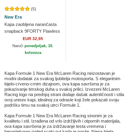
(5)
New Era
Kapa zaobljena narančasta
snapback 9FORTY Flawless
McLaren Racing Formula 1
EUR 32,95
New Era
Naruči
ponedjeljak, 10.
kolovoza
Kapa Formule 1 New Era McLaren Racing neizostavan je
modni dodatak za svakog ljubitelja motosporta. S elegantnim
bijelo-crveno-crnim dizajnom, ova kapa savršena je za
pokazivanje timskog duha u svakoj prilici. Izvezeni McLaren
Racing logo na prednjoj strani dodaje dašak autentičnosti i stila
ovoj unisex kapi, idealnoj za odrasle koji žele pokazati svoju
podršku timu na svakoj utrci Formule 1.
Kapa Formule 1 New Era McLaren Racing sinonim je za
kvalitetu i stil. Izrađena od vrlo izdržljivih i otpornih materijala,
ova kapa savršena je za izdržavanje testa vremena i
besprijekoran izgled svaki put kada je nosite. Njena bijela,