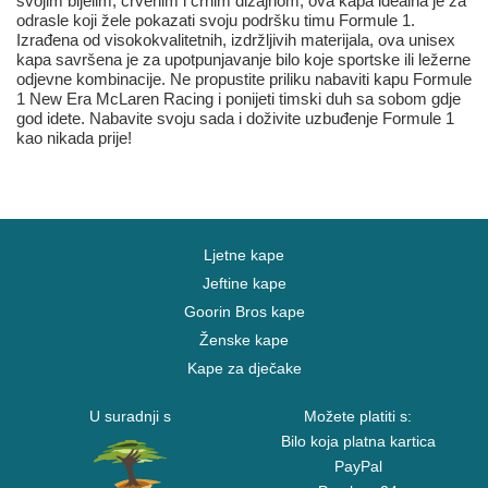
svojim bijelim, crvenim i crnim dizajnom, ova kapa idealna je za
odrasle koji žele pokazati svoju podršku timu Formule 1.
Izrađena od visokokvalitetnih, izdržljivih materijala, ova unisex
kapa savršena je za upotpunjavanje bilo koje sportske ili ležerne
odjevne kombinacije. Ne propustite priliku nabaviti kapu Formule
1 New Era McLaren Racing i ponijeti timski duh sa sobom gdje
god idete. Nabavite svoju sada i doživite uzbuđenje Formule 1
kao nikada prije!
Ljetne kape
Jeftine kape
Goorin Bros kape
Ženske kape
Kape za dječake
U suradnji s
Možete platiti s:
Bilo koja platna kartica
PayPal