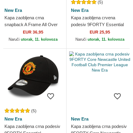
(5)
New Era
New Era
Kapa zaobljena crna
Kapa zaobljena crvena
snapback A Frame All Over
podesiv 9FORTY Essential
Print Manchester United
Manchester United Football
EUR 36,95
EUR 25,95
Football Club Premier...
Club Premier League New...
Naruči
utorak, 11. kolovoza
Naruči
utorak, 11. kolovoza
(5)
New Era
New Era
Kapa zaobljena crna podesiv
Kapa zaobljena crna podesiv