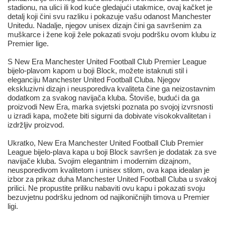
stadionu, na ulici ili kod kuće gledajući utakmice, ovaj kačket je
detalj koji čini svu razliku i pokazuje vašu odanost Manchester
Unitedu. Nadalje, njegov unisex dizajn čini ga savršenim za
muškarce i žene koji žele pokazati svoju podršku ovom klubu iz
Premier lige.
S New Era Manchester United Football Club Premier League
bijelo-plavom kapom u boji Block, možete istaknuti stil i
eleganciju Manchester United Football Cluba. Njegov
ekskluzivni dizajn i neusporediva kvaliteta čine ga neizostavnim
dodatkom za svakog navijača kluba. Štoviše, budući da ga
proizvodi New Era, marka svjetski poznata po svojoj izvrsnosti
u izradi kapa, možete biti sigurni da dobivate visokokvalitetan i
izdržljiv proizvod.
Ukratko, New Era Manchester United Football Club Premier
League bijelo-plava kapa u boji Block savršen je dodatak za sve
navijače kluba. Svojim elegantnim i modernim dizajnom,
neusporedivom kvalitetom i unisex stilom, ova kapa idealan je
izbor za prikaz duha Manchester United Football Cluba u svakoj
prilici. Ne propustite priliku nabaviti ovu kapu i pokazati svoju
bezuvjetnu podršku jednom od najikoničnijih timova u Premier
ligi.