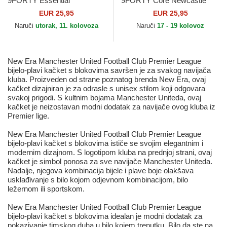
9FORTY Essential
9FORTY Core Newcastle
Manchester United Football
United Football Club Premier
EUR 25,95
EUR 25,95
Club Premier League New
League New Era
Naruči
utorak, 11. kolovoza
Naruči
17 - 19 kolovoz
Era
New Era Manchester United Football Club Premier League
bijelo-plavi kačket s blokovima savršen je za svakog navijača
kluba. Proizveden od strane poznatog brenda New Era, ovaj
kačket dizajniran je za odrasle s unisex stilom koji odgovara
svakoj prigodi. S kultnim bojama Manchester Uniteda, ovaj
kačket je neizostavan modni dodatak za navijače ovog kluba iz
Premier lige.
New Era Manchester United Football Club Premier League
bijelo-plavi kačket s blokovima ističe se svojim elegantnim i
modernim dizajnom. S logotipom kluba na prednjoj strani, ovaj
kačket je simbol ponosa za sve navijače Manchester Uniteda.
Nadalje, njegova kombinacija bijele i plave boje olakšava
usklađivanje s bilo kojom odjevnom kombinacijom, bilo
ležernom ili sportskom.
New Era Manchester United Football Club Premier League
bijelo-plavi kačket s blokovima idealan je modni dodatak za
pokazivanje timskog duha u bilo kojem trenutku. Bilo da ste na