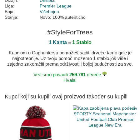
Dizajn:
Uniseks
Liga:
Premier League
Boja:
Višebojno
Stanje:
Novo; 100% autentično
#StyleForTrees
1 Kanta
=
1 Stablo
Kupnjom u Caphuntersu pomažeš saditi drveće tamo gdje je
najpotrebnije. Uz tvoju pomoć možemo 1 stablo još više i
zajedno zakoračiti prema održivosti i boljoj budućnosti za sve.
Već smo posadili
259.781
drveće
Hvala!
Kupci koji su kupili ovaj proizvod također su kupili