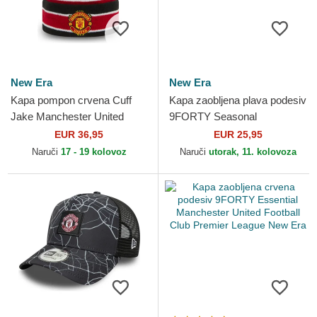
New Era
New Era
Kapa pompon crvena Cuff
Kapa zaobljena plava podesiv
Jake Manchester United
9FORTY Seasonal
Football Club Premier League
Manchester United Football
EUR 36,95
EUR 25,95
New Era
Club Premier League New
Naruči
17 - 19 kolovoz
Naruči
utorak, 11. kolovoza
Era