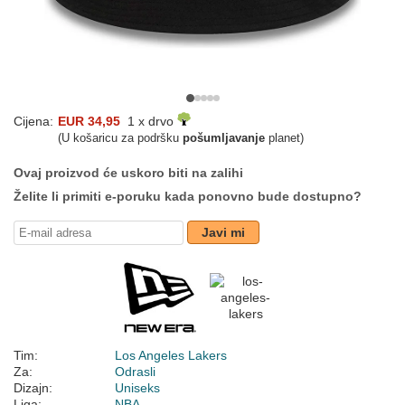
Cijena:
EUR 34,95
1 x drvo
(U košaricu za podršku
pošumljavanje
planet)
Ovaj proizvod će uskoro biti na zalihi
Želite li primiti e-poruku kada ponovno bude dostupno?
Javi mi
Tim:
Los Angeles Lakers
Za:
Odrasli
Dizajn:
Uniseks
Liga:
NBA