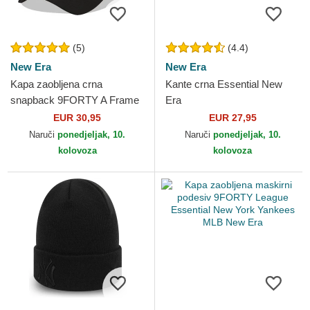
(5)
(4.4)
New Era
New Era
Kapa zaobljena crna
Kante crna Essential New
snapback 9FORTY A Frame
Era
Tonal Los Angeles Lakers
EUR 30,95
EUR 27,95
NBA New Era
Naruči
ponedjeljak, 10.
Naruči
ponedjeljak, 10.
kolovoza
kolovoza