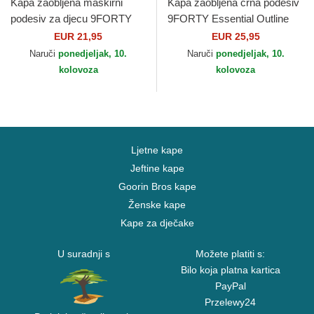
Kapa zaobljena maskirni
Kapa zaobljena crna podesiv
podesiv za djecu 9FORTY
9FORTY Essential Outline
League Essential New York
Los Angeles Lakers NBA
EUR 21,95
EUR 25,95
Yankees MLB New Era
New Era
Naruči
ponedjeljak, 10.
Naruči
ponedjeljak, 10.
kolovoza
kolovoza
Ljetne kape
Jeftine kape
Goorin Bros kape
Ženske kape
Kape za dječake
U suradnji s
Možete platiti s:
Bilo koja platna kartica
PayPal
Przelewy24