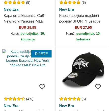
(5)
(5)
New Era
New Era
Kapa crna Essential Cuff
Kapa zaobljena maskirni
New York Yankees MLB
podesiv 9FORTY League
New Era
Essential New York Yankees
EUR 29,95
EUR 27,95
MLB New Era
Naruči
ponedjeljak, 10.
Naruči
ponedjeljak, 10.
kolovoza
kolovoza
DIJETE
(4.9)
(5)
New Era
New Era