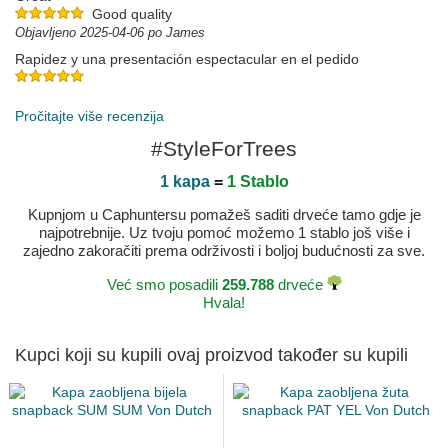
Good quality
Objavljeno 2025-04-06 po James
Rapidez y una presentación espectacular en el pedido
Objavljeno 2025-03-28 po MANUEL
Pročitajte više recenzija
#StyleForTrees
1 kapa
=
1 Stablo
Kupnjom u Caphuntersu pomažeš saditi drveće tamo gdje je
najpotrebnije. Uz tvoju pomoć možemo 1 stablo još više i
zajedno zakoračiti prema održivosti i boljoj budućnosti za sve.
Već smo posadili
259.788
drveće
Hvala!
Kupci koji su kupili ovaj proizvod također su kupili