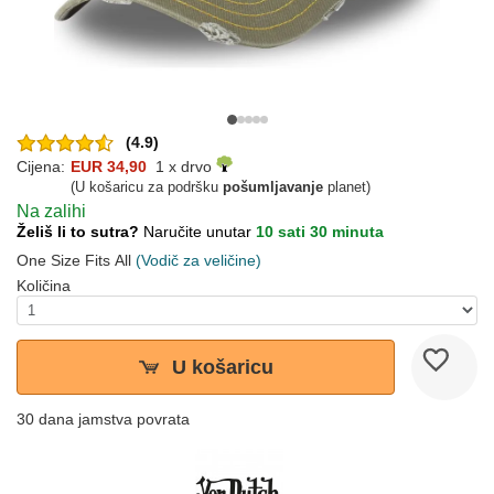
(4.9)
Cijena:
EUR 34,90
1 x drvo
(U košaricu za podršku
pošumljavanje
planet)
Na zalihi
Želiš li to sutra?
Naručite unutar
10 sati 30 minuta
One Size Fits All
(Vodič za veličine)
Količina
U košaricu
30 dana jamstva povrata