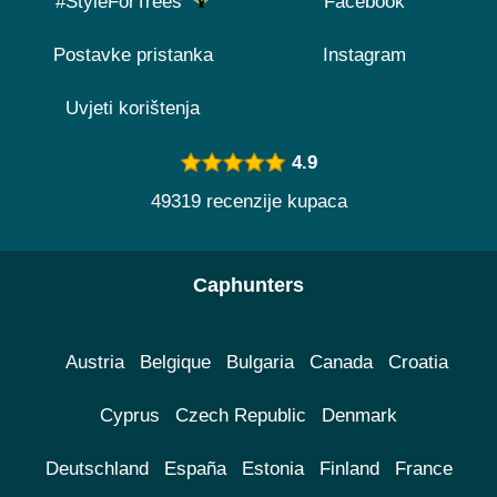
#StyleForTrees
Facebook
Postavke pristanka
Instagram
Uvjeti korištenja
4.9
49319 recenzije kupaca
Caphunters
Austria
Belgique
Bulgaria
Canada
Croatia
Cyprus
Czech Republic
Denmark
Deutschland
España
Estonia
Finland
France