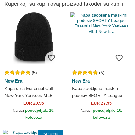
Kupci koji su kupili ovaj proizvod također su kupili
(5)
(5)
New Era
New Era
Kapa crna Essential Cuff
Kapa zaobljena maskirni
New York Yankees MLB
podesiv 9FORTY League
New Era
Essential New York Yankees
EUR 29,95
EUR 27,95
MLB New Era
Naruči
ponedjeljak, 10.
Naruči
ponedjeljak, 10.
kolovoza
kolovoza
DIJETE