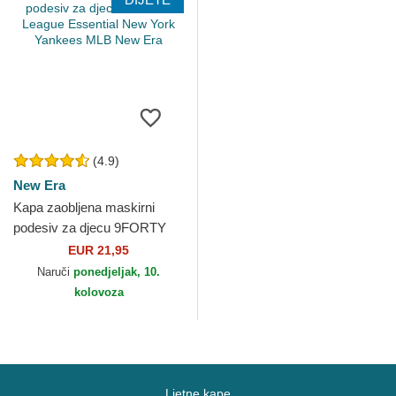
(4.9)
New Era
Kapa zaobljena maskirni
podesiv za djecu 9FORTY
League Essential New York
EUR 21,95
Yankees MLB New Era
Naruči
ponedjeljak, 10.
kolovoza
Ljetne kape