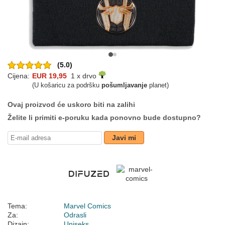
(5.0)
Cijena:
EUR 19,95
1 x drvo
(U košaricu za podršku
pošumljavanje
planet)
Ovaj proizvod će uskoro biti na zalihi
Želite li primiti e-poruku kada ponovno bude dostupno?
Javi mi
Tema:
Marvel Comics
Za:
Odrasli
Dizajn:
Uniseks