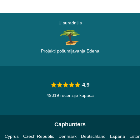
U suradnji s
Projekti pošumljavanja Edena
4.9
49319 recenzije kupaca
Caphunters
a
Cyprus
Czech Republic
Denmark
Deutschland
España
Eston