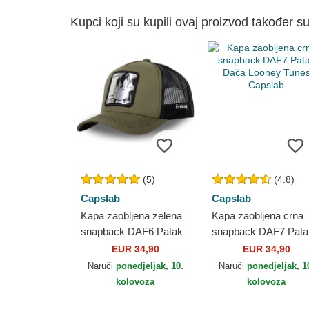
Kupci koji su kupili ovaj proizvod također su
(5)
(4.8)
Capslab
Capslab
Kapa zaobljena zelena
Kapa zaobljena crna
snapback DAF6 Patak
snapback DAF7 Pata
Dača Looney Tunes
Dača Looney Tunes
EUR 34,90
EUR 34,90
Capslab
Capslab
Naruči
ponedjeljak, 10.
Naruči
ponedjeljak, 1
kolovoza
kolovoza