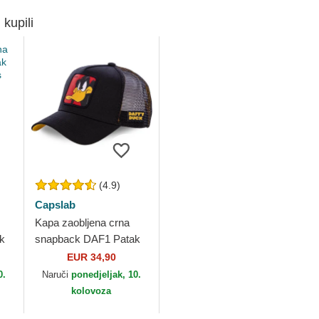
 kupili
(4.9)
Capslab
Kapa zaobljena crna
k
snapback DAF1 Patak
Dača Looney Tunes
EUR 34,90
Capslab
0.
Naruči
ponedjeljak, 10.
kolovoza