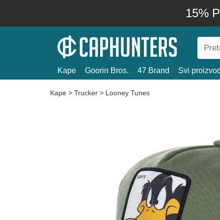
15% P
Kape
Goorin Bros.
47 Brand
Svi proizvo
Kape
>
Trucker
>
Looney Tunes