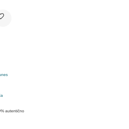
unes
k
ča
0% autentično