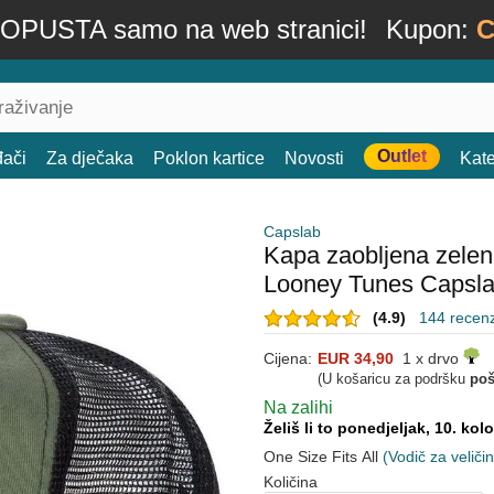
OPUSTA samo na web stranici!
Kupon:
C
Outlet
đači
Za dječaka
Poklon kartice
Novosti
Kate
Capslab
Kapa zaobljena zele
Looney Tunes Capsl
(4.9)
144 recenz
Cijena:
EUR 34,90
1 x drvo
(U košaricu za podršku
poš
Na zalihi
Želiš li to ponedjeljak, 10. ko
One Size Fits All
(Vodič za veliči
Količina