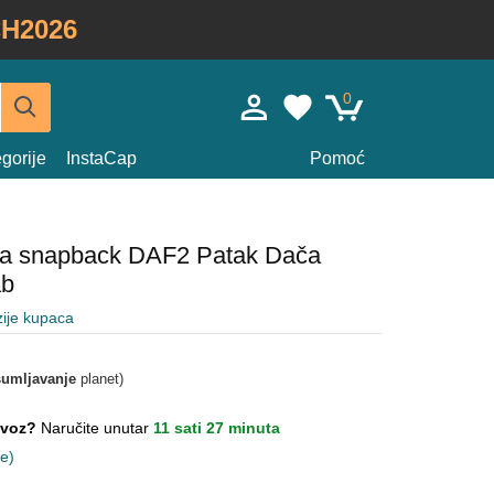
H2026
0
gorije
InstaCap
Pomoć
na snapback DAF2 Patak Dača
ab
ije kupaca
umljavanje
planet)
lovoz?
Naručite unutar
11 sati 27 minuta
ne)