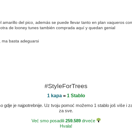
 amarillo del pico, además se puede llevar tanto en plan vaqueros con 
 otra de looney tunes también comprada aquí y quedan genial
i, ma basta adeguarsi
#StyleForTrees
1 kapa
=
1 Stablo
dje je najpotrebnije. Uz tvoju pomoć možemo 1 stablo još više i zaje
za sve.
Već smo posadili
259.589
drveće
Hvala!