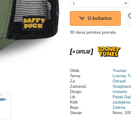
U košaricu
30 dana jamstva povrata
Oblik:
Trucker
Tema:
Looney T
Za:
Odrasli
Zatvarač:
Snapbac
Dizajn:
Uniseks
Lik:
Patak Da
Kšilt:
zaobljena
Boja:
Zelena
Stanje:
Novo; 10