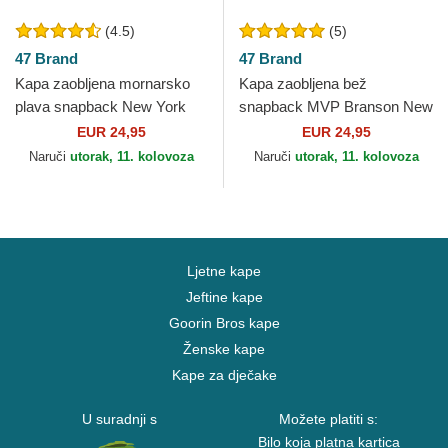
(4.5)
(5)
47 Brand
47 Brand
Kapa zaobljena mornarsko
Kapa zaobljena bež
plava snapback New York
snapback MVP Branson New
Yankees MLB 47 Brand
York Yankees MLB 47 Brand
EUR 24,95
EUR 24,95
Naruči
utorak, 11. kolovoza
Naruči
utorak, 11. kolovoza
Ljetne kape
Jeftine kape
Goorin Bros kape
Ženske kape
Kape za dječake
U suradnji s
Možete platiti s:
Bilo koja platna kartica