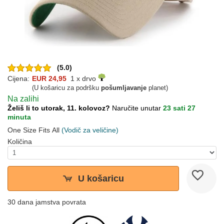
(5.0)
Cijena:
EUR 24,95
1 x drvo
(U košaricu za podršku
pošumljavanje
planet)
Na zalihi
Želiš li to utorak, 11. kolovoz?
Naručite unutar
23 sati 27
minuta
One Size Fits All
(Vodič za veličine)
Količina
U košaricu
30 dana jamstva povrata