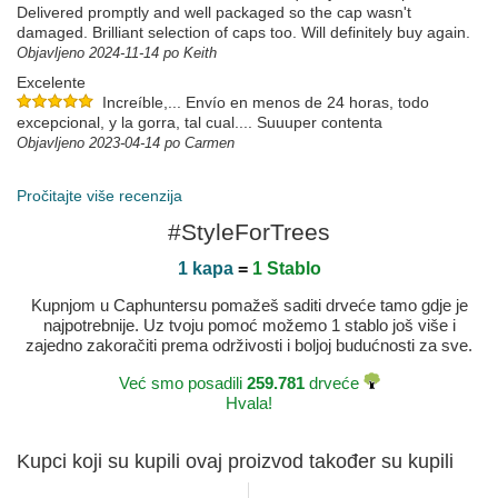
Delivered promptly and well packaged so the cap wasn't
damaged. Brilliant selection of caps too. Will definitely buy again.
Objavljeno 2024-11-14 po Keith
Excelente
Increíble,... Envío en menos de 24 horas, todo
excepcional, y la gorra, tal cual.... Suuuper contenta
Objavljeno 2023-04-14 po Carmen
Gostei
Pročitajte više recenzija
Objavljeno 2021-05-19 po Tiago
#StyleForTrees
1 kapa
=
1 Stablo
Kupnjom u Caphuntersu pomažeš saditi drveće tamo gdje je
najpotrebnije. Uz tvoju pomoć možemo 1 stablo još više i
zajedno zakoračiti prema održivosti i boljoj budućnosti za sve.
Već smo posadili
259.781
drveće
Hvala!
Kupci koji su kupili ovaj proizvod također su kupili