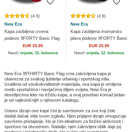
(4.9)
(4.9)
New Era
New Era
Kapa zaobljena crvena
Kapa zaobljena mornarsko
podesiv 9FORTY Basic Flag
plava podesiv 9FORTY Basic
New Era
Flag New Era
EUR 20,95
EUR 20,95
Naruči
srijeda, 12. kolovoza
Naruči
srijeda, 12. kolovoza
New Era 39THIRTY Basic Flag crna zakrivljena kapa je
obavezna za svakog ljubitelja urbanog i sportskog stila.
Izrađena od visokokvalitetnih materijala, ova kapa je omiljena
među sportašima i navijačima diljem svijeta. New Era je
desetljećima lider na tržištu kapa, a ovaj poseban komad jedan
je od najikoničnijih u njihovom katalogu.
Unisex dizajn ove kape čini je savršenom za sve koji žele
dodati dašak stila svom izgledu. Njen pripijeni dizajn omogućuje
savršeno pristajanje, što je čini idealnom za fizičke aktivnosti i
sportove na otvorenom. Nadalje, njen zakrivljeni oblik daje joj
moderan i mladenački dodir, što je čini vrlo svestranim