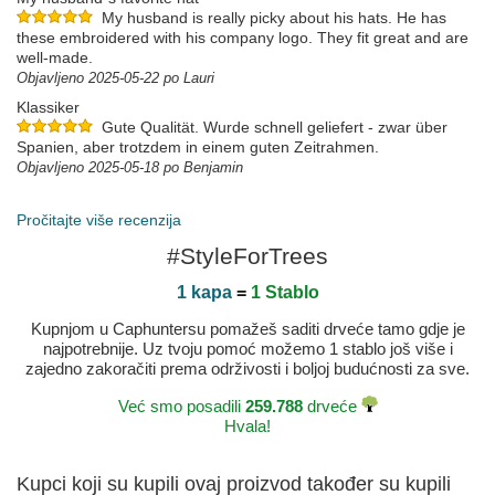
My husband is really picky about his hats. He has
these embroidered with his company logo. They fit great and are
well-made.
Objavljeno 2025-05-22 po Lauri
Klassiker
Gute Qualität. Wurde schnell geliefert - zwar über
Spanien, aber trotzdem in einem guten Zeitrahmen.
Objavljeno 2025-05-18 po Benjamin
Delivered in perfect condition as expected
Thank you for a great experience. I could not find this
Pročitajte više recenzija
exact hat and size anywhere else if you can believe it.
#StyleForTrees
Objavljeno 2025-05-15 po Matthew
1 kapa
=
1 Stablo
Kupnjom u Caphuntersu pomažeš saditi drveće tamo gdje je
najpotrebnije. Uz tvoju pomoć možemo 1 stablo još više i
zajedno zakoračiti prema održivosti i boljoj budućnosti za sve.
Već smo posadili
259.788
drveće
Hvala!
Kupci koji su kupili ovaj proizvod također su kupili