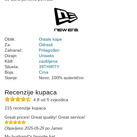
Oblik:
Ostale kape
Za:
Odrasli
Zatvarač:
Prilagođen
Dizajn:
Uniseks
Kšilt:
zaobljena
Silueta:
39THIRTY
Boja:
Crna
Stanje:
Novo; 100% autentično
Recenzije kupaca
4.8 od 5 zvjezdica
215 recenzije kupaca
Great prices! Great quality! Great service!
Objavljeno 2025-05-29 po James
My husband"s favorite hat