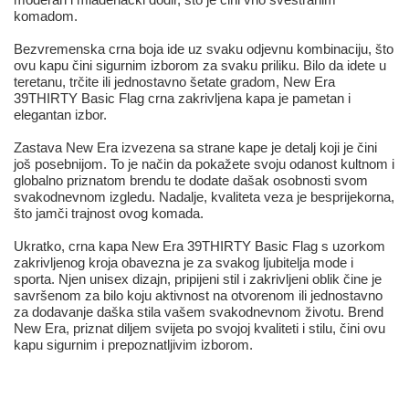
komadom.
Bezvremenska crna boja ide uz svaku odjevnu kombinaciju, što
ovu kapu čini sigurnim izborom za svaku priliku. Bilo da idete u
teretanu, trčite ili jednostavno šetate gradom, New Era
39THIRTY Basic Flag crna zakrivljena kapa je pametan i
elegantan izbor.
Zastava New Era izvezena sa strane kape je detalj koji je čini
još posebnijom. To je način da pokažete svoju odanost kultnom i
globalno priznatom brendu te dodate dašak osobnosti svom
svakodnevnom izgledu. Nadalje, kvaliteta veza je besprijekorna,
što jamči trajnost ovog komada.
Ukratko, crna kapa New Era 39THIRTY Basic Flag s uzorkom
zakrivljenog kroja obavezna je za svakog ljubitelja mode i
sporta. Njen unisex dizajn, pripijeni stil i zakrivljeni oblik čine je
savršenom za bilo koju aktivnost na otvorenom ili jednostavno
za dodavanje daška stila vašem svakodnevnom životu. Brend
New Era, priznat diljem svijeta po svojoj kvaliteti i stilu, čini ovu
kapu sigurnim i prepoznatljivim izborom.