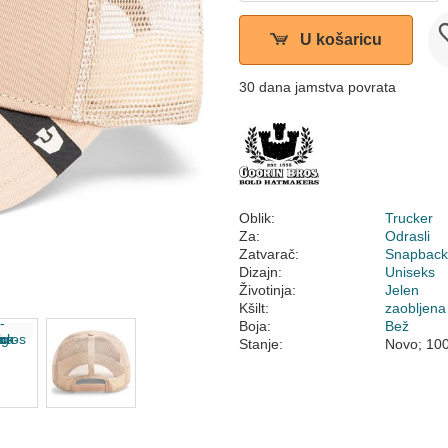
U košaricu
30 dana jamstva povrata
Oblik:
Trucker
Za:
Odrasli
Zatvarač:
Snapbac
Dizajn:
Uniseks
Životinja:
Jelen
Kšilt:
zaobljena
Boja:
Bež
Stanje:
Novo; 10