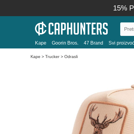
15% P
Kape
Goorin Bros.
47 Brand
Svi proizvo
Kape
>
Trucker
>
Odrasli