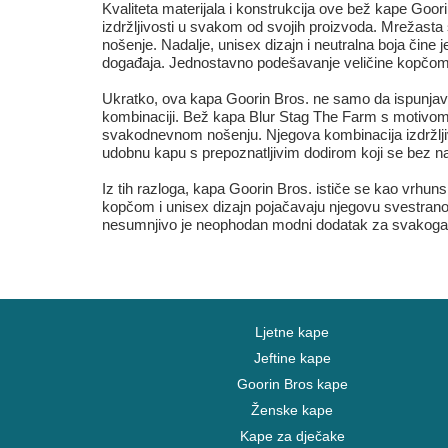
Kvaliteta materijala i konstrukcija ove bež kape Goo
izdržljivosti u svakom od svojih proizvoda. Mrežasta
nošenje. Nadalje, unisex dizajn i neutralna boja čine 
događaja. Jednostavno podešavanje veličine kopčom 
Ukratko, ova kapa Goorin Bros. ne samo da ispunjava p
kombinaciji. Bež kapa Blur Stag The Farm s motivom k
svakodnevnom nošenju. Njegova kombinacija izdržljivi
udobnu kapu s prepoznatljivim dodirom koji se bez na
Iz tih razloga, kapa Goorin Bros. ističe se kao vrhuns
kopčom i unisex dizajn pojačavaju njegovu svestranost, 
nesumnjivo je neophodan modni dodatak za svakoga t
Ljetne kape
Jeftine kape
Goorin Bros kape
Ženske kape
Kape za dječake