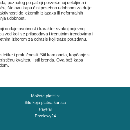
nda, poznatog po pažnji posvećenoj detaljima i
koću, što ovu kapu čini posebno udobnom za dulje
ktivnosti do ležernih izlazaka ili neformalnih
nja udobnosti.
oji dodaje osobnost i karakter svakoj odjevnoj
zvod koji se prilagođava i trenutnim trendovima i
metnim izborom za odrasle koji traže pouzdanu,
tetike i praktičnosti. Stil kamioneta, kopčanje s
rističnu kvalitetu i stil brenda. Ova bež kapa
adom.
Možete platiti s:
Bilo koja platna kartica
PayPal
Przelewy24