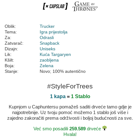
Oblik:
Trucker
Tema:
Igra prijestolja
Za:
Odrasli
Zatvarač:
Snapback
Dizajn:
Uniseks
Lik:
Kuća Targaryen
Kšilt:
zaobljena
Boja:
Zelena
Stanje:
Novo; 100% autentično
#StyleForTrees
1 kapa
=
1 Stablo
Kupnjom u Caphuntersu pomažeš saditi drveće tamo gdje je
najpotrebnije. Uz tvoju pomoć možemo 1 stablo još više i
zajedno zakoračiti prema održivosti i boljoj budućnosti za sve.
Već smo posadili
259.589
drveće
Hvala!