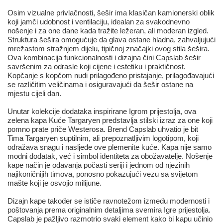
Osim vizualne privlačnosti, šešir ima klasičan kamionerski oblik
koji jamči udobnost i ventilaciju, idealan za svakodnevno
nošenje i za one dane kada tražite ležeran, ali moderan izgled.
Struktura šešira omogućuje da glava ostane hladna, zahvaljujući
mrežastom stražnjem dijelu, tipičnoj značajki ovog stila šešira.
Ova kombinacija funkcionalnosti i dizajna čini Capslab šešir
savršenim za odrasle koji cijene i estetiku i praktičnost.
Kopčanje s kopčom nudi prilagođeno pristajanje, prilagođavajući
se različitim veličinama i osiguravajući da šešir ostane na
mjestu cijeli dan.
Unutar kolekcije dodataka inspirirane Igrom prijestolja, ova
zelena kapa Kuće Targaryen predstavlja stilski izraz za one koji
pomno prate priče Westerosa. Brend Capslab uhvatio je bit
Tima Targaryen suptilnim, ali prepoznatljivim logotipom, koji
odražava snagu i nasljeđe ove plemenite kuće. Kapa nije samo
modni dodatak, već i simbol identiteta za obožavatelje. Nošenje
kape način je odavanja počasti seriji i jednom od njezinih
najikoničnijih timova, ponosno pokazujući vezu sa svijetom
mašte koji je osvojio milijune.
Dizajn kape također se ističe ravnotežom između modernosti i
poštovanja prema originalnim detaljima svemira Igre prijestolja.
Capslab je pažljivo razmotrio svaki element kako bi kapu učinio