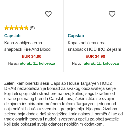
(5)
Capslab
Capslab
Kapa zaobljena crna
Kapa zaobljena crna
snapback Fire And Blood
snapback HOD IRO Željezni
GOT BLO Dracarys Igra
Prijestol Igra prijestolja
EUR 34,90
EUR 34,90
prijestolja Capslab
Capslab
Naruči
utorak, 11. kolovoza
Naruči
utorak, 11. kolovoza
Zeleni kamionerski šešir Capslab House Targaryen HOD2
DRAB nezaobilazan je komad za svakog obožavatelja serije
koji želi spojiti stil i strast prema ovoj kultnoj sagi. Izrađen od
strane poznatog brenda Capslab, ovaj šešir ističe se svojim
dizajnom inspiriranim moćnom kućom Targaryen, jednom od
najikoničnijih kuća u svemiru Igre prijestolja. Njegova živahna
zelena boja dodaje dašak svježine i originalnosti, odmičući se od
tradicionalnih tonova i nudeći svestranu opciju za obožavatelje
koji žele pokazati svoju odanost neobičnim dodatkom.