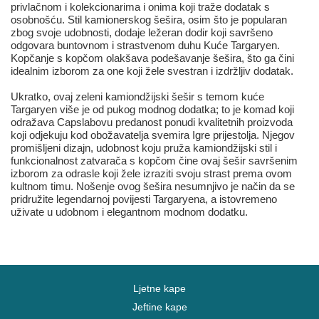
privlačnom i kolekcionarima i onima koji traže dodatak s
osobnošću. Stil kamionerskog šešira, osim što je popularan
zbog svoje udobnosti, dodaje ležeran dodir koji savršeno
odgovara buntovnom i strastvenom duhu Kuće Targaryen.
Kopčanje s kopčom olakšava podešavanje šešira, što ga čini
idealnim izborom za one koji žele svestran i izdržljiv dodatak.
Ukratko, ovaj zeleni kamiondžijski šešir s temom kuće
Targaryen više je od pukog modnog dodatka; to je komad koji
odražava Capslabovu predanost ponudi kvalitetnih proizvoda
koji odjekuju kod obožavatelja svemira Igre prijestolja. Njegov
promišljeni dizajn, udobnost koju pruža kamiondžijski stil i
funkcionalnost zatvarača s kopčom čine ovaj šešir savršenim
izborom za odrasle koji žele izraziti svoju strast prema ovom
kultnom timu. Nošenje ovog šešira nesumnjivo je način da se
pridružite legendarnoj povijesti Targaryena, a istovremeno
uživate u udobnom i elegantnom modnom dodatku.
Ljetne kape
Jeftine kape