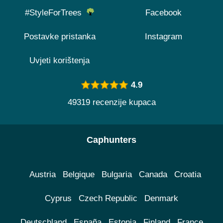
#StyleForTrees
Facebook
Postavke pristanka
Instagram
Uvjeti korištenja
4.9
49319 recenzije kupaca
Caphunters
Austria
Belgique
Bulgaria
Canada
Croatia
Cyprus
Czech Republic
Denmark
Deutschland
España
Estonia
Finland
France