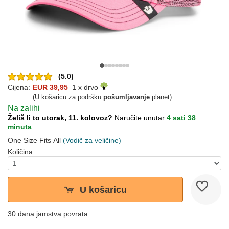
(5.0)
Cijena:
EUR 39,95
1 x drvo
(U košaricu za podršku
pošumljavanje
planet)
Na zalihi
Želiš li to utorak, 11. kolovoz?
Naručite unutar
4 sati 38
minuta
One Size Fits All
(Vodič za veličine)
Količina
U košaricu
30 dana jamstva povrata