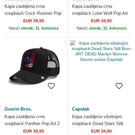
Kapa zaobljena crna
Kapa zaobljena crna
snapback Cock Rooster Pop
snapback Lone Wolf Pop Art
Art 2 The Farm Goorin Bros.
2 The Farm Goorin Bros.
EUR 39,95
EUR 39,95
Naruči
utorak, 11. kolovoza
Naruči
utorak, 11. kolovoza
Goorin Bros.
Capslab
Kapa zaobljena crna
Kapa zaobljena višebojno
snapback Panther Pop Art 2
snapback Dead Stars Still
The Farm Goorin Bros.
Burn ART DEAD Marilyn
EUR 39,95
EUR 34,90