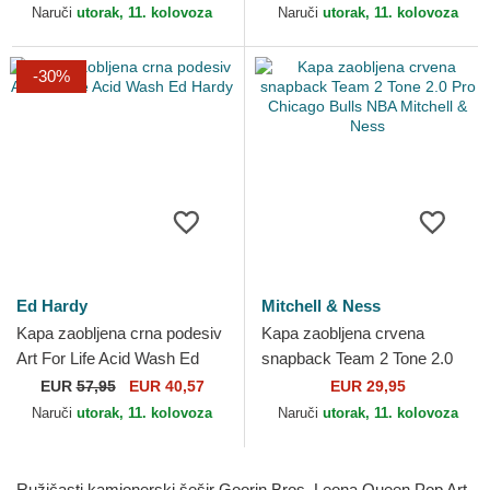
Monroe Slavne osobe
Naruči
utorak, 11. kolovoza
Naruči
utorak, 11. kolovoza
Capslab
-30%
Ed Hardy
Mitchell & Ness
Kapa zaobljena crna podesiv
Kapa zaobljena crvena
Art For Life Acid Wash Ed
snapback Team 2 Tone 2.0
Hardy
Pro Chicago Bulls NBA
EUR
57,95
EUR 40,57
EUR 29,95
Mitchell & Ness
Naruči
utorak, 11. kolovoza
Naruči
utorak, 11. kolovoza
Ružičasti kamionerski šešir Goorin Bros. Leona Queen Pop Art