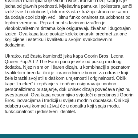
Kvaliteta materijala koje Goorin Bros. koristi u ovoj kapi još je
jedna od glavnih prednosti. Mješavina pamuka i poliestera jamči
izdržljivost i udobnost, dok mrežasta stražnja strana ne samo
da dodaje cool dizajn već i bitnu funkcionalnost za udobnost po
toplom vremenu. Pop art print s lavicom izrađen je
visokokvalitetnim tintama koje osiguravaju živahan i dugotrajan
izgled. Ova kapa tako postaje kolekcionarski predmet za one
koji cijene i estetiku i kvalitetu u svojim svakodnevnim
dodacima.
Ukratko, ružičasta kamiondžijska kapa Goorin Bros. Leona
Queen Pop Art 2 The Farm puno je više od pukog modnog
dodatka. Njezin smion i šaren dizajn, u kombinaciji s poznatom
kvalitetom brenda, čini je izvanrednim izborom za odrasle koji
žele izraziti svoj stil s daškom umjetnosti i originalnosti. Oblik
kape "trucker" i kopčanje s kopčom osiguravaju udobno i
personalizirano pristajanje, dok unisex dizajn povećava njezinu
svestranost. Ova kapa nesumnjivo svjedoči o predanosti Goorin
Bros. inovacijama i tradiciji u svijetu modnih dodataka. Oni koji
odaberu ovaj komad uživat će u dodatku koji spaja modu,
funkcionalnost i jedinstveni identitet.