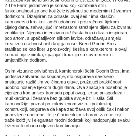
2 The Farm jedinstven je komad koji kombinira stil i
funkcionalnost za one koji žele istaknuti se modernim i živahnim
dodatkom. Dizajniran za odrasle, ovaj šešir ima klasični
kamionerski kroj koji jamči udobnost i prozračnost tijekom
cijelog dana, zahvaljujući mrežastom stražnjem dijelu za izvrsnu
ventilaciju. Njegova intenzivna ružičasta boja i dizajn inspiriran
pop artom, s upečatljivom slikom lavice, odražavaju smjelu i
kreativnu osobnost onih koji ga nose. Brend Goorin Bros.
etablirao se kao lider u proizvodnji šešira s karakterom, a ovaj
komad nije iznimka, spajajući tradiciju sa suvremenim i
umjetničkim dodirom.
Osim vizualne privlačnosti, kamionerski šešir Goorin Bros. ima
podesivi zatvarač na kopčanje, što osigurava savršeno
pristajanje različitim veličinama glave, pružajući praktičnost i
udobno nošenje tijekom dugih dana. Ova značajka posebno je
cijenjena kod unisex komada poput ovog, jer se prilagođava i
muškarcima i ženama bez gubitka svoje biti ili stila. Stil
kamiondžije, poznat po zakrivljenom viziru i polukrutoj
konstrukciji, osigurava da kapa zadržava svoj oblik čak i nakon
ponovljene upotrebe. To je čini idealnim izborom za one koji
traže izdržljiv i elegantan modni dodatak koji nadopunjuje svaku
ležernu ili urbanu odjevnu kombinaciju.