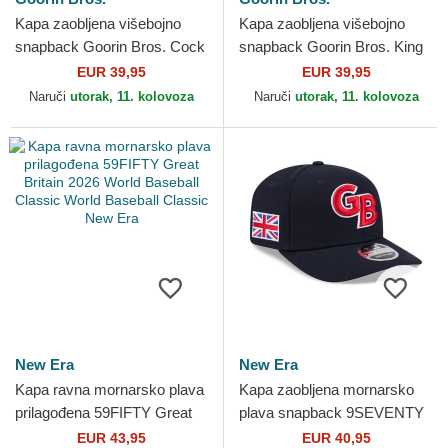
Kapa zaobljena višebojno
Kapa zaobljena višebojno
snapback Goorin Bros. Cock
snapback Goorin Bros. King
Team Rooster Original
Team Tiger Original Recipe
EUR 39,95
EUR 39,95
Recipe Team Pride The...
Team Pride The...
Naruči
utorak, 11. kolovoza
Naruči
utorak, 11. kolovoza
New Era
New Era
Kapa ravna mornarsko plava
Kapa zaobljena mornarsko
prilagođena 59FIFTY Great
plava snapback 9SEVENTY
Britain 2026 World Baseball
Stretch Snap Great Britain
EUR 43,95
EUR 40,95