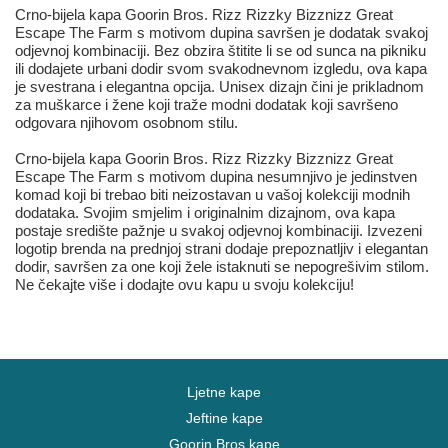
Crno-bijela kapa Goorin Bros. Rizz Rizzky Bizznizz Great
Escape The Farm s motivom dupina savršen je dodatak svakoj
odjevnoj kombinaciji. Bez obzira štitite li se od sunca na pikniku
ili dodajete urbani dodir svom svakodnevnom izgledu, ova kapa
je svestrana i elegantna opcija. Unisex dizajn čini je prikladnom
za muškarce i žene koji traže modni dodatak koji savršeno
odgovara njihovom osobnom stilu.
Crno-bijela kapa Goorin Bros. Rizz Rizzky Bizznizz Great
Escape The Farm s motivom dupina nesumnjivo je jedinstven
komad koji bi trebao biti neizostavan u vašoj kolekciji modnih
dodataka. Svojim smjelim i originalnim dizajnom, ova kapa
postaje središte pažnje u svakoj odjevnoj kombinaciji. Izvezeni
logotip brenda na prednjoj strani dodaje prepoznatljiv i elegantan
dodir, savršen za one koji žele istaknuti se nepogrešivim stilom.
Ne čekajte više i dodajte ovu kapu u svoju kolekciju!
Ljetne kape
Jeftine kape
Goorin Bros kape