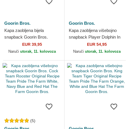
Goorin Bros.
Goorin Bros.
Kapa zaobljena bijela
Kapa zaobljena višebojno
snapback Goorin Bros.
snapback Player Dolphin In
Pelican Bird Escape Not Into
The Element The Farm
EUR 39,95
EUR 54,95
Yoga Great Escape The...
Goorin Bros.
Naruči
utorak, 11. kolovoza
Naruči
utorak, 11. kolovoza
(5)
Goorin Bros.
Goorin Bros.