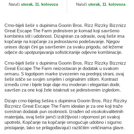
Classic World...
2026 World Baseball...
Naruči
utorak, 11. kolovoza
Naruči
utorak, 11. kolovoza
Crno-bijeli šešir s dupinima Goorin Bros. Rizz Rizzky Bizznizz
Great Escape The Farm jedinstven je komad koji savršeno
kombinira stil i udobnost. Dizajniran za odrasle, ovaj šešir ima
kopčanje na kopčanje za jednostavno podešavanje. Njegov
unisex dizajn čini ga savršenim za svaku prigodu, od ležerne
odjeće do upotpunjavanja sofisticiranije odjevne kombinacije.
Crno-bijeli šešir s dupinima Goorin Bros. Rizz Rizzky Bizznizz
Great Escape The Farm neizostavan je dodatak u svakom
ormaru. S logotipom marke izvezenim na prednjoj strani, ovaj
šešir ističe se svojim smjelim i originalnim stilom. Kontrast
između crne i bijele boje daje mu moderan i elegantan dodir,
savršen za one koji žele istaknuti se jedinstvenim izgledom.
Dizajn crno-bijelog šešira s dupinima Goorin Bros. Rizz Rizzky
Bizznizz Great Escape The Farm idealan je za one koji traže
svestran dodatak pun osobnosti. Izrađen od visokokvalitetnih
materijala, ovaj šešir jamči izdržljivost i otpornost pri svakoj
upotrebi. Kopčanje na kopčanje omogućuje udobno i sigurno
pristajanje, lako se prilagođavajući različitim veličinama glave.