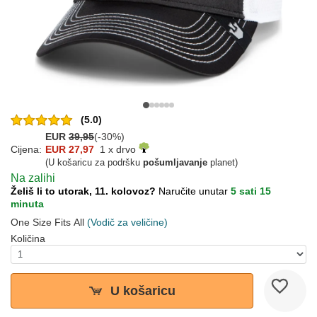
(5.0)
EUR
39,95
(-30%)
Cijena:
EUR 27,97
1 x drvo
(U košaricu za podršku
pošumljavanje
planet)
Na zalihi
Želiš li to utorak, 11. kolovoz?
Naručite unutar
5 sati 15
minuta
One Size Fits All
(Vodič za veličine)
Količina
U košaricu