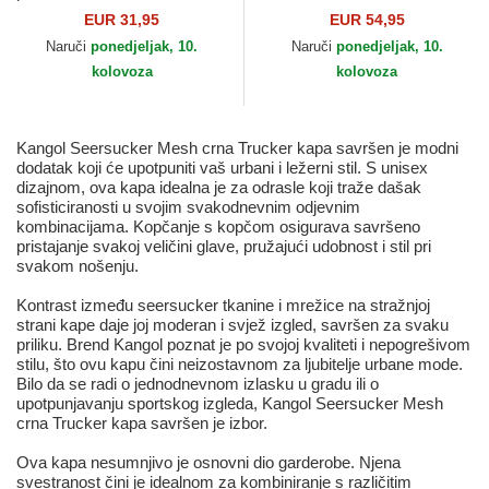
Seersucker Los Angeles
Kangol
EUR 31,95
EUR 54,95
Dodgers MLB New Era
Naruči
ponedjeljak, 10.
Naruči
ponedjeljak, 10.
kolovoza
kolovoza
Kangol Seersucker Mesh crna Trucker kapa savršen je modni
dodatak koji će upotpuniti vaš urbani i ležerni stil. S unisex
dizajnom, ova kapa idealna je za odrasle koji traže dašak
sofisticiranosti u svojim svakodnevnim odjevnim
kombinacijama. Kopčanje s kopčom osigurava savršeno
pristajanje svakoj veličini glave, pružajući udobnost i stil pri
svakom nošenju.
Kontrast između seersucker tkanine i mrežice na stražnjoj
strani kape daje joj moderan i svjež izgled, savršen za svaku
priliku. Brend Kangol poznat je po svojoj kvaliteti i nepogrešivom
stilu, što ovu kapu čini neizostavnom za ljubitelje urbane mode.
Bilo da se radi o jednodnevnom izlasku u gradu ili o
upotpunjavanju sportskog izgleda, Kangol Seersucker Mesh
crna Trucker kapa savršen je izbor.
Ova kapa nesumnjivo je osnovni dio garderobe. Njena
svestranost čini je idealnom za kombiniranje s različitim