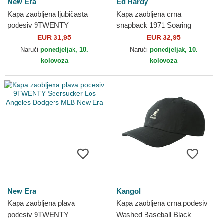
New Era
Ed Hardy
Kapa zaobljena ljubičasta
Kapa zaobljena crna
podesiv 9TWENTY
snapback 1971 Soaring
Seersucker New York
Eagle Full Mesh Ed Hardy
EUR 31,95
EUR 32,95
Yankees MLB New Era
Naruči
ponedjeljak, 10.
Naruči
ponedjeljak, 10.
kolovoza
kolovoza
New Era
Kangol
Kapa zaobljena plava
Kapa zaobljena crna podesiv
podesiv 9TWENTY
Washed Baseball Black