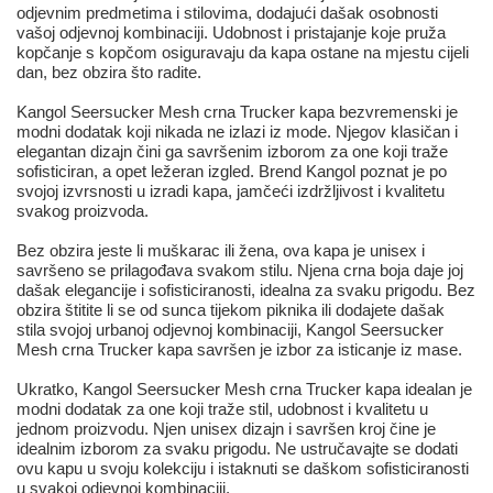
odjevnim predmetima i stilovima, dodajući dašak osobnosti
vašoj odjevnoj kombinaciji. Udobnost i pristajanje koje pruža
kopčanje s kopčom osiguravaju da kapa ostane na mjestu cijeli
dan, bez obzira što radite.
Kangol Seersucker Mesh crna Trucker kapa bezvremenski je
modni dodatak koji nikada ne izlazi iz mode. Njegov klasičan i
elegantan dizajn čini ga savršenim izborom za one koji traže
sofisticiran, a opet ležeran izgled. Brend Kangol poznat je po
svojoj izvrsnosti u izradi kapa, jamčeći izdržljivost i kvalitetu
svakog proizvoda.
Bez obzira jeste li muškarac ili žena, ova kapa je unisex i
savršeno se prilagođava svakom stilu. Njena crna boja daje joj
dašak elegancije i sofisticiranosti, idealna za svaku prigodu. Bez
obzira štitite li se od sunca tijekom piknika ili dodajete dašak
stila svojoj urbanoj odjevnoj kombinaciji, Kangol Seersucker
Mesh crna Trucker kapa savršen je izbor za isticanje iz mase.
Ukratko, Kangol Seersucker Mesh crna Trucker kapa idealan je
modni dodatak za one koji traže stil, udobnost i kvalitetu u
jednom proizvodu. Njen unisex dizajn i savršen kroj čine je
idealnim izborom za svaku prigodu. Ne ustručavajte se dodati
ovu kapu u svoju kolekciju i istaknuti se daškom sofisticiranosti
u svakoj odjevnoj kombinaciji.