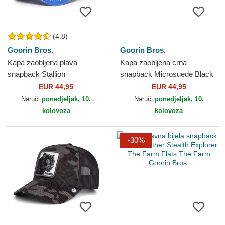
(4.8)
Goorin Bros.
Goorin Bros.
Kapa zaobljena plava
Kapa zaobljena crna
snapback Stallion
snapback Microsuede Black
Horsepower Puff Patent The
Panther The Farm Goorin
EUR 44,95
EUR 44,95
Farm Goorin Bros.
Bros.
Naruči
ponedjeljak, 10.
Naruči
ponedjeljak, 10.
kolovoza
kolovoza
-30%