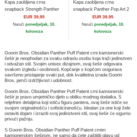
Kapa zaobljena crna
Kapa zaobljena crna
snapback Strength Panther
snapback Panther Pop Art 2
The Farm Goorin Bros.
The Farm Goorin Bros.
EUR 39,95
EUR 39,95
Naruči
ponedjeljak, 10.
Naruči
ponedjeljak, 10.
kolovoza
kolovoza
Goorin Bros. Obsidian Panther Puff Patent crni kamionerski
šešir je neophodan za svaku odraslu osobu koja traži jedinstven
i odvažan stil. Svojim unisex dizajnom, ovaj šešir odgovara
svakom izgledu i osobnosti. Kopčanje s kopčom osigurava
savršeno pristajanje svaki put, dok kvalitetna izrada Goorin
Bros. jamči izdržljivost i udobnost.
Goorin Bros. Obsidian Panther Puff Patent crni kamionerski
šešir je pravo umjetničko djelo u obliku modnog dodatka. S
reljefnim detaljima koji ističu figuru pantera, ovaj šešir ističe se
svojom originalnošću i sofisticiranošću. Idealan za one koji žele
ostaviti dojam i izraziti svoj jedinstveni stil, ovaj šešir će sigurno
privući pažnju.
S Goorin Bros. Obsidian Panther Puff Patent crnim
kamionerskim šeširom, ne samo da ćete zaštititi glavu od