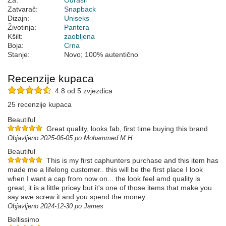
Za:
Odrasli
Zatvarač:
Snapback
Dizajn:
Uniseks
Životinja:
Pantera
Kšilt:
zaobljena
Boja:
Crna
Stanje:
Novo; 100% autentično
Recenzije kupaca
4.8 od 5 zvjezdica
25 recenzije kupaca
Beautiful
Great quality, looks fab, first time buying this brand
Objavljeno 2025-06-05 po Mohammed M H
Beautiful
This is my first caphunters purchase and this item has
made me a lifelong customer.. this will be the first place I look
when I want a cap from now on... the look feel amd quality is
great, it is a little pricey but it's one of those items that make you
say awe screw it and you spend the money...
Objavljeno 2024-12-30 po James
Bellissimo