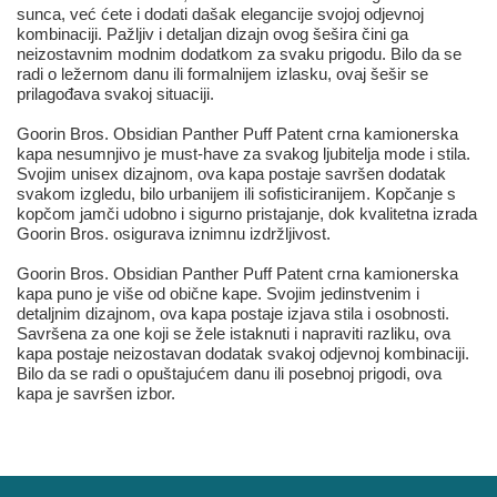
sunca, već ćete i dodati dašak elegancije svojoj odjevnoj
kombinaciji. Pažljiv i detaljan dizajn ovog šešira čini ga
neizostavnim modnim dodatkom za svaku prigodu. Bilo da se
radi o ležernom danu ili formalnijem izlasku, ovaj šešir se
prilagođava svakoj situaciji.
Goorin Bros. Obsidian Panther Puff Patent crna kamionerska
kapa nesumnjivo je must-have za svakog ljubitelja mode i stila.
Svojim unisex dizajnom, ova kapa postaje savršen dodatak
svakom izgledu, bilo urbanijem ili sofisticiranijem. Kopčanje s
kopčom jamči udobno i sigurno pristajanje, dok kvalitetna izrada
Goorin Bros. osigurava iznimnu izdržljivost.
Goorin Bros. Obsidian Panther Puff Patent crna kamionerska
kapa puno je više od obične kape. Svojim jedinstvenim i
detaljnim dizajnom, ova kapa postaje izjava stila i osobnosti.
Savršena za one koji se žele istaknuti i napraviti razliku, ova
kapa postaje neizostavan dodatak svakoj odjevnoj kombinaciji.
Bilo da se radi o opuštajućem danu ili posebnoj prigodi, ova
kapa je savršen izbor.