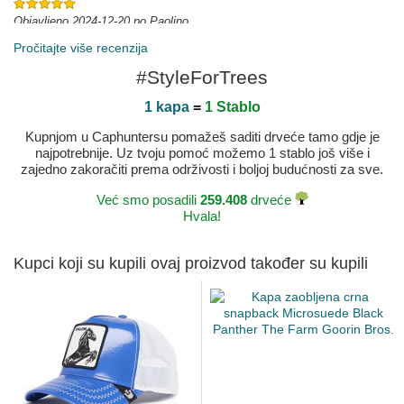
Objavljeno 2024-12-20 po Paolino
Top
Pročitajte više recenzija
Objavljeno 2024-10-30 po Andrea
#StyleForTrees
1 kapa
=
1 Stablo
Kupnjom u Caphuntersu pomažeš saditi drveće tamo gdje je
najpotrebnije. Uz tvoju pomoć možemo 1 stablo još više i
zajedno zakoračiti prema održivosti i boljoj budućnosti za sve.
Već smo posadili
259.408
drveće
Hvala!
Kupci koji su kupili ovaj proizvod također su kupili