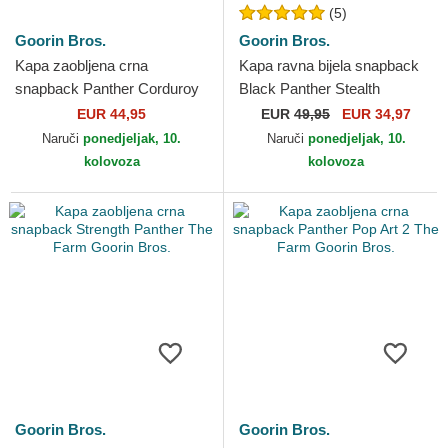
(5)
Goorin Bros.
Goorin Bros.
Kapa zaobljena crna
Kapa ravna bijela snapback
snapback Panther Corduroy
Black Panther Stealth
Camo The Farm Goorin
Explorer The Farm Flats The
EUR 44,95
EUR
49,95
EUR 34,97
Bros.
Farm Goorin Bros.
Naruči
ponedjeljak, 10.
Naruči
ponedjeljak, 10.
kolovoza
kolovoza
Goorin Bros.
Goorin Bros.