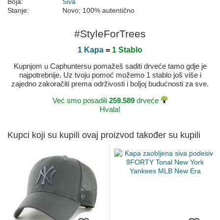
Boja:
Siva
Stanje:
Novo; 100% autentično
#StyleForTrees
1 Kapa
=
1 Stablo
Kupnjom u Caphuntersu pomažeš saditi drveće tamo gdje je
najpotrebnije. Uz tvoju pomoć možemo 1 stablo još više i
zajedno zakoračiti prema održivosti i boljoj budućnosti za sve.
Već smo posadili
259.589
drveće
Hvala!
Kupci koji su kupili ovaj proizvod također su kupili