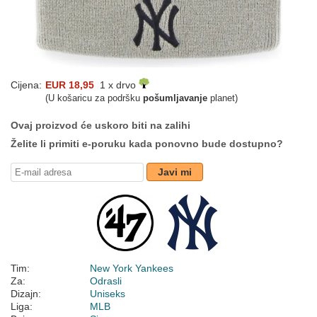
Cijena:
EUR 18,95
1 x drvo
(U košaricu za podršku
pošumljavanje
planet)
Ovaj proizvod će uskoro biti na zalihi
Želite li primiti e-poruku kada ponovno bude dostupno?
Javi mi
Tim:
New York Yankees
Za:
Odrasli
Dizajn:
Uniseks
Liga:
MLB