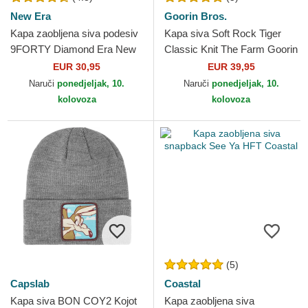
New Era
Goorin Bros.
Kapa zaobljena siva podesiv
Kapa siva Soft Rock Tiger
9FORTY Diamond Era New
Classic Knit The Farm Goorin
York Yankees MLB New Era
Bros.
EUR 30,95
EUR 39,95
Naruči
ponedjeljak, 10.
Naruči
ponedjeljak, 10.
kolovoza
kolovoza
(5)
Capslab
Coastal
Kapa siva BON COY2 Kojot
Kapa zaobljena siva