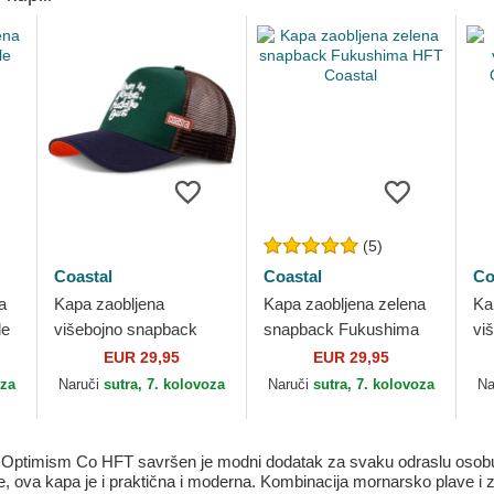
(5)
Coastal
Coastal
Co
a
Kapa zaobljena
Kapa zaobljena zelena
Ka
le
višebojno snapback
snapback Fukushima
vi
When In Doubt Paddle
HFT Coastal
Oy
EUR 29,95
EUR 29,95
Out HFT Coastal
Co
oza
Naruči
sutra, 7. kolovoza
Naruči
sutra, 7. kolovoza
Na
Optimism Co HFT savršen je modni dodatak za svaku odraslu osobu ko
 ova kapa je i praktična i moderna. Kombinacija mornarsko plave i zel