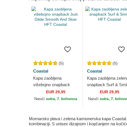
(5)
(5)
Coastal
Coastal
Kapa zaobljena
Kapa zaobljena zelen
višebojno snapback
snapback Surf & Smi
Just Glide Smooth And
HFT Coastal
EUR 29,95
EUR 29,95
Slow HFT Coastal
Naruči
sutra, 7. kolovoza
Naruči
sutra, 7. kolov
Mornarsko plava i zelena kamionerska kapa Coastal 
kombinaciji. S unisex dizajnom i kopčanjem na kočiće,