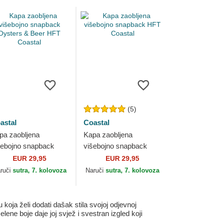
(5)
astal
Coastal
pa zaobljena
Kapa zaobljena
šebojno snapback
višebojno snapback
sters & Beer HFT
HFT Coastal
EUR 29,95
EUR 29,95
astal
ruči
sutra, 7. kolovoza
Naruči
sutra, 7. kolovoza
ja želi dodati dašak stila svojoj odjevnoj
ene boje daje joj svjež i svestran izgled koji