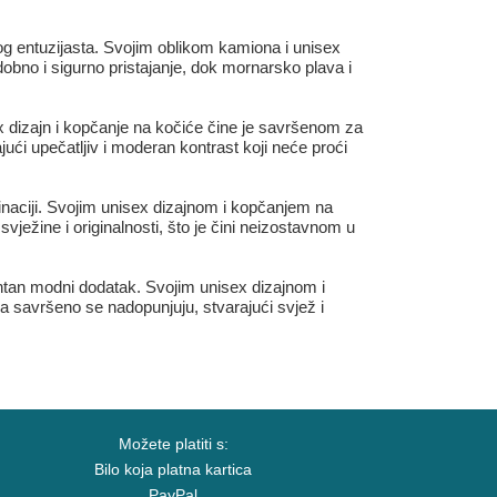
 entuzijasta. Svojim oblikom kamiona i unisex
bno i sigurno pristajanje, dok mornarsko plava i
 dizajn i kopčanje na kočiće čine je savršenom za
ući upečatljiv i moderan kontrast koji neće proći
aciji. Svojim unisex dizajnom i kopčanjem na
ježine i originalnosti, što je čini neizostavnom u
ntan modni dodatak. Svojim unisex dizajnom i
 savršeno se nadopunjuju, stvarajući svjež i
Možete platiti s:
Bilo koja platna kartica
PayPal