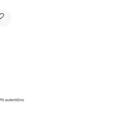
k
0% autentično