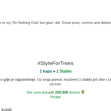
rs to my ‘Do Nothing Club’ but glad i did. Great price, comms and deliv
#StyleForTrees
1 kapa
=
1 Stablo
dje je najpotrebnije. Uz tvoju pomoć možemo 1 stablo još više i zaje
za sve.
Već smo posadili
259.408
drveće
Hvala!
 kupili