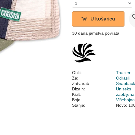
U košaricu
30 dana jamstva povrata
Oblik:
Trucker
Za:
Odrasli
Zatvarač:
Snapbac
Dizajn:
Uniseks
Kšilt:
zaobljena
Boja:
Višebojno
Stanje:
Novo; 10