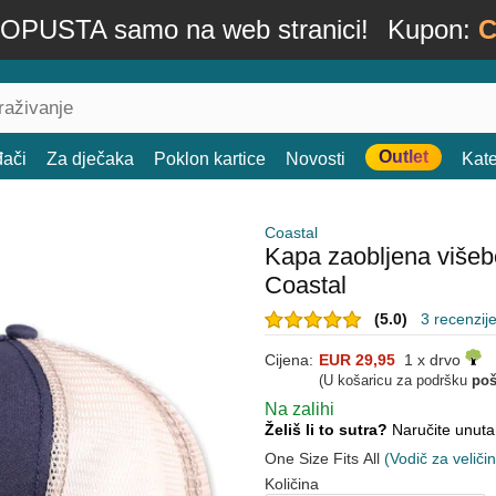
OPUSTA samo na web stranici!
Kupon:
C
Outlet
đači
Za dječaka
Poklon kartice
Novosti
Kate
Coastal
Kapa zaobljena više
Coastal
(5.0)
3 recenzij
Cijena:
EUR 29,95
1 x drvo
(U košaricu za podršku
poš
Na zalihi
Želiš li to sutra?
Naručite unut
One Size Fits All
(Vodič za veliči
Količina