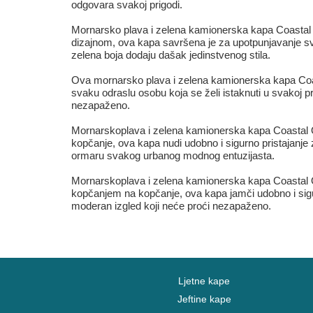
odgovara svakoj prigodi.
Mornarsko plava i zelena kamionerska kapa Coastal
dizajnom, ova kapa savršena je za upotpunjavanje sva
zelena boja dodaju dašak jedinstvenog stila.
Ova mornarsko plava i zelena kamionerska kapa Coas
svaku odraslu osobu koja se želi istaknuti u svakoj p
nezapaženo.
Mornarskoplava i zelena kamionerska kapa Coastal O
kopčanje, ova kapa nudi udobno i sigurno pristajanje 
ormaru svakog urbanog modnog entuzijasta.
Mornarskoplava i zelena kamionerska kapa Coastal O
kopčanjem na kopčanje, ova kapa jamči udobno i sigu
moderan izgled koji neće proći nezapaženo.
Ljetne kape
Jeftine kape