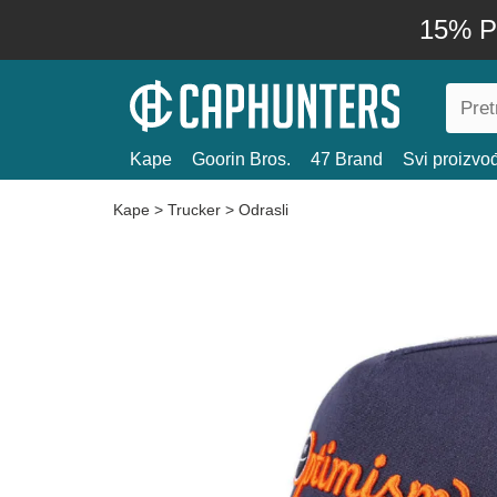
15% P
Kape
Goorin Bros.
47 Brand
Svi proizvo
Kape
>
Trucker
>
Odrasli