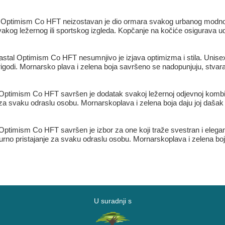
 Optimism Co HFT neizostavan je dio ormara svakog urbanog modnog
kog ležernog ili sportskog izgleda. Kopčanje na kočiće osigurava udo
tal Optimism Co HFT nesumnjivo je izjava optimizma i stila. Unisex
rigodi. Mornarsko plava i zelena boja savršeno se nadopunjuju, stvaraj
ptimism Co HFT savršen je dodatak svakoj ležernoj odjevnoj kombin
za svaku odraslu osobu. Mornarskoplava i zelena boja daju joj dašak sv
ptimism Co HFT savršen je izbor za one koji traže svestran i elega
rno pristajanje za svaku odraslu osobu. Mornarskoplava i zelena boja
U suradnji s