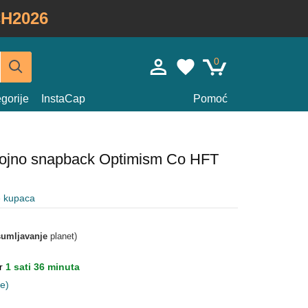
H2026
0
gorije
InstaCap
Pomoć
bojno snapback Optimism Co HFT
e kupaca
umljavanje
planet)
ar
1 sati 36 minuta
ne)