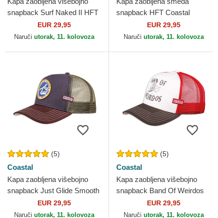
Kapa zaobljena višebojno
Kapa zaobljena smeđa
snapback Surf Naked II HFT
snapback HFT Coastal
Coastal
EUR 29,95
EUR 29,95
Naruči
utorak, 11. kolovoza
Naruči
utorak, 11. kolovoza
(5)
(5)
Coastal
Coastal
Kapa zaobljena višebojno
Kapa zaobljena višebojno
snapback Just Glide Smooth
snapback Band Of Weirdos
And Slow HFT Coastal
HFT Coastal
EUR 29,95
EUR 29,95
Naruči
utorak, 11. kolovoza
Naruči
utorak, 11. kolovoza