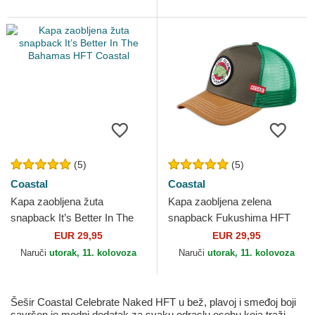
(5)
(5)
Coastal
Coastal
Kapa zaobljena žuta
Kapa zaobljena zelena
snapback It’s Better In The
snapback Fukushima HFT
Bahamas HFT Coastal
Coastal
EUR 29,95
EUR 29,95
Naruči
utorak, 11. kolovoza
Naruči
utorak, 11. kolovoza
Šešir Coastal Celebrate Naked HFT u bež, plavoj i smeđoj boji
savršen je modni dodatak za svaku odraslu osobu koja traži