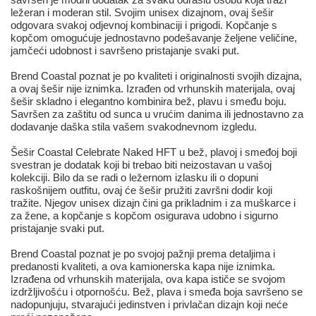
ležeran i moderan stil. Svojim unisex dizajnom, ovaj šešir
odgovara svakoj odjevnoj kombinaciji i prigodi. Kopčanje s
kopčom omogućuje jednostavno podešavanje željene veličine,
jamčeći udobnost i savršeno pristajanje svaki put.
Brend Coastal poznat je po kvaliteti i originalnosti svojih dizajna,
a ovaj šešir nije iznimka. Izrađen od vrhunskih materijala, ovaj
šešir skladno i elegantno kombinira bež, plavu i smeđu boju.
Savršen za zaštitu od sunca u vrućim danima ili jednostavno za
dodavanje daška stila vašem svakodnevnom izgledu.
Šešir Coastal Celebrate Naked HFT u bež, plavoj i smeđoj boji
svestran je dodatak koji bi trebao biti neizostavan u vašoj
kolekciji. Bilo da se radi o ležernom izlasku ili o dopuni
raskošnijem outfitu, ovaj će šešir pružiti završni dodir koji
tražite. Njegov unisex dizajn čini ga prikladnim i za muškarce i
za žene, a kopčanje s kopčom osigurava udobno i sigurno
pristajanje svaki put.
Brend Coastal poznat je po svojoj pažnji prema detaljima i
predanosti kvaliteti, a ova kamionerska kapa nije iznimka.
Izrađena od vrhunskih materijala, ova kapa ističe se svojom
izdržljivošću i otpornošću. Bež, plava i smeđa boja savršeno se
nadopunjuju, stvarajući jedinstven i privlačan dizajn koji neće