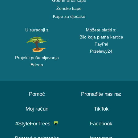
Goorin Bros kape
Ženske kape
Kape za dječake
U suradnji s
Možete platiti s:
Bilo koja platna kartica
PayPal
Przelewy24
Projekti pošumljavanja
Edena
Pomoć
Pronađite nas na:
Moj račun
TikTok
#StyleForTrees
Facebook