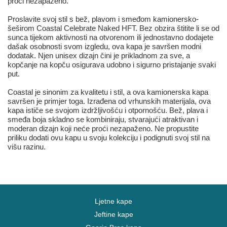
proći nezapaženo.
Proslavite svoj stil s bež, plavom i smeđom kamionersko-
šeširom Coastal Celebrate Naked HFT. Bez obzira štitite li se od
sunca tijekom aktivnosti na otvorenom ili jednostavno dodajete
dašak osobnosti svom izgledu, ova kapa je savršen modni
dodatak. Njen unisex dizajn čini je prikladnom za sve, a
kopčanje na kopču osigurava udobno i sigurno pristajanje svaki
put.
Coastal je sinonim za kvalitetu i stil, a ova kamionerska kapa
savršen je primjer toga. Izrađena od vrhunskih materijala, ova
kapa ističe se svojom izdržljivošću i otpornošću. Bež, plava i
smeđa boja skladno se kombiniraju, stvarajući atraktivan i
moderan dizajn koji neće proći nezapaženo. Ne propustite
priliku dodati ovu kapu u svoju kolekciju i podignuti svoj stil na
višu razinu.
Ljetne kape
Jeftine kape