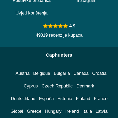
Postavke pristanka
Instagram
Uvjeti korištenja
4.9
49319 recenzije kupaca
Caphunters
Austria
Belgique
Bulgaria
Canada
Croatia
Cyprus
Czech Republic
Denmark
Deutschland
España
Estonia
Finland
France
Global
Greece
Hungary
Ireland
Italia
Latvia