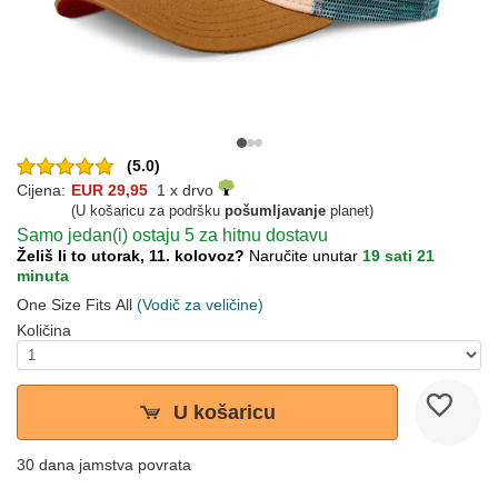
(5.0)
Cijena:
EUR 29,95
1 x drvo
(U košaricu za podršku
pošumljavanje
planet)
Samo jedan(i) ostaju 5 za hitnu dostavu
Želiš li to utorak, 11. kolovoz?
Naručite unutar
19 sati 21
minuta
One Size Fits All
(Vodič za veličine)
Količina
U košaricu
30 dana jamstva povrata