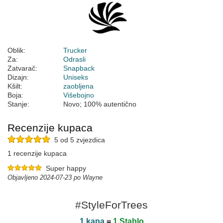
Oblik:
Trucker
Za:
Odrasli
Zatvarač:
Snapback
Dizajn:
Uniseks
Kšilt:
zaobljena
Boja:
Višebojno
Stanje:
Novo; 100% autentično
Recenzije kupaca
5 od 5 zvjezdica
1 recenzije kupaca
Super happy
Objavljeno 2024-07-23 po Wayne
#StyleForTrees
1 kapa
=
1 Stablo