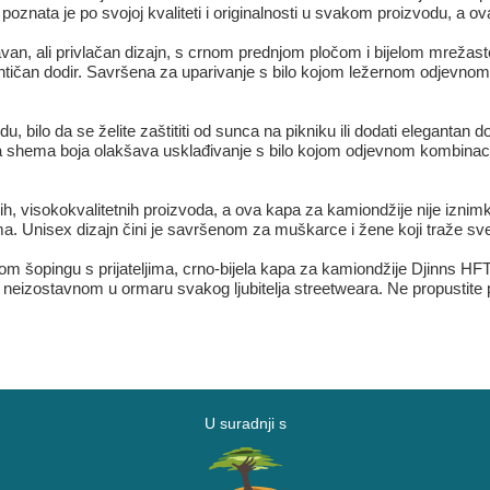
nata je po svojoj kvaliteti i originalnosti u svakom proizvodu, a ov
n, ali privlačan dizajn, s crnom prednjom pločom i bijelom mrežast
tentičan dodir. Savršena za uparivanje s bilo kojom ležernom odjevno
, bilo da se želite zaštititi od sunca na pikniku ili dodati eleganta
jela shema boja olakšava usklađivanje s bilo kojom odjevnom kombin
ih, visokokvalitetnih proizvoda, a ova kapa za kamiondžije nije iznimka
a. Unisex dizajn čini je savršenom za muškarce i žene koji traže sv
nom šopingu s prijateljima, crno-bijela kapa za kamiondžije Djinns H
neizostavnom u ormaru svakog ljubitelja streetweara. Ne propustite pri
U suradnji s