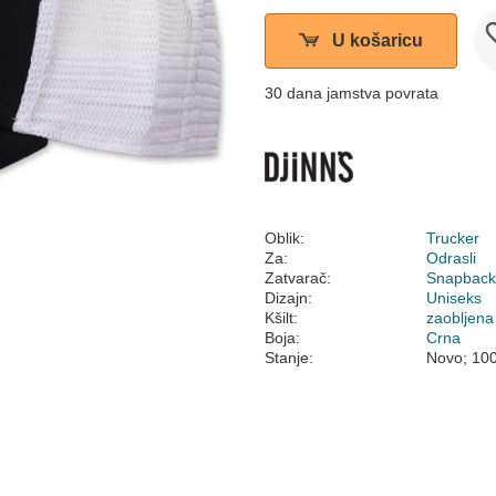
U košaricu
30 dana jamstva povrata
Oblik:
Trucker
Za:
Odrasli
Zatvarač:
Snapbac
Dizajn:
Uniseks
Kšilt:
zaobljena
Boja:
Crna
Stanje:
Novo; 10