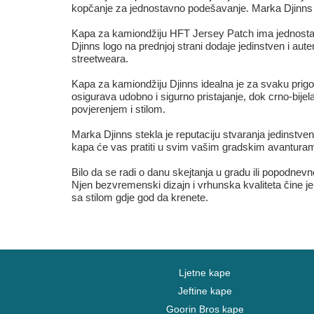
kopčanje za jednostavno podešavanje. Marka Djinns poz
Kapa za kamiondžiju HFT Jersey Patch ima jednostava
Djinns logo na prednjoj strani dodaje jedinstven i au
streetweara.
Kapa za kamiondžiju Djinns idealna je za svaku prigodu
osigurava udobno i sigurno pristajanje, dok crno-bi
povjerenjem i stilom.
Marka Djinns stekla je reputaciju stvaranja jedinstven
kapa će vas pratiti u svim vašim gradskim avanturam
Bilo da se radi o danu skejtanja u gradu ili popodnev
Njen bezvremenski dizajn i vrhunska kvaliteta čine je 
sa stilom gdje god da krenete.
Ljetne kape
Jeftine kape
Goorin Bros kape