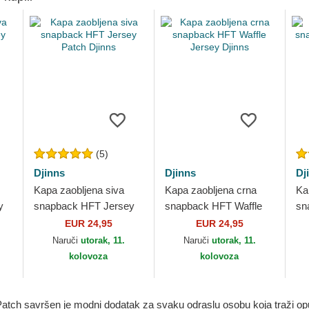
(5)
Djinns
Djinns
Dj
Kapa zaobljena siva
Kapa zaobljena crna
Ka
y
snapback HFT Jersey
snapback HFT Waffle
sn
Patch Djinns
Jersey Djinns
Ch
EUR 24,95
EUR 24,95
Naruči
utorak, 11.
Naruči
utorak, 11.
kolovoza
kolovoza
atch savršen je modni dodatak za svaku odraslu osobu koja traži opu