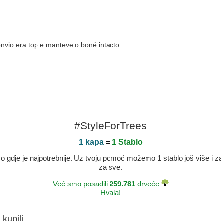
envio era top e manteve o boné intacto
#StyleForTrees
1 kapa
=
1 Stablo
dje je najpotrebnije. Uz tvoju pomoć možemo 1 stablo još više i zaje
za sve.
Već smo posadili
259.781
drveće
Hvala!
 kupili