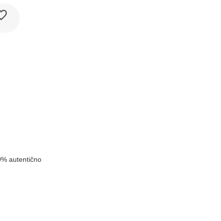
k
0% autentično