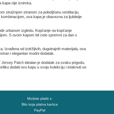
a kapa nije iznimka.
om stražnjom stranom za poboljšanu ventilaciju.
m kombinacijom, ova kapa je obavezna za ljubitelje
n dodir urbanom izgledu. Kopčanje na kopčanje
acijom. S ovom kapom bit ćete spremni za dan s
. Izrađena od izdržljivih, dugotrajnih materijala, ova
estran i elegantan modni dodatak.
FT Jersey Patch idealan je dodatak za svaku prigodu.
liku dodati ovu kapu u svoju kolekciju i istaknuti se
Možete platiti s:
Bilo koja platna kartica
PayPal