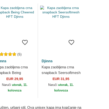
(5)
inns
Djinns
pa zaobljena crna
Kapa zaobljena crna
apback Being
snapback Seersoftmesh
eered HFT Djinns
HFT Djinns
EUR 29,95
EUR 31,95
Naruči
utorak, 11.
Naruči
utorak, 11.
kolovoza
kolovoza
šten, urbani stil. Ova unisex kapa ima kopčanje na