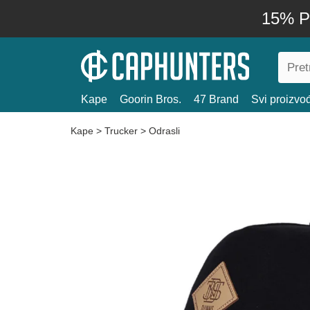
15% P
Kape
Goorin Bros.
47 Brand
Svi proizvo
Kape
>
Trucker
>
Odrasli