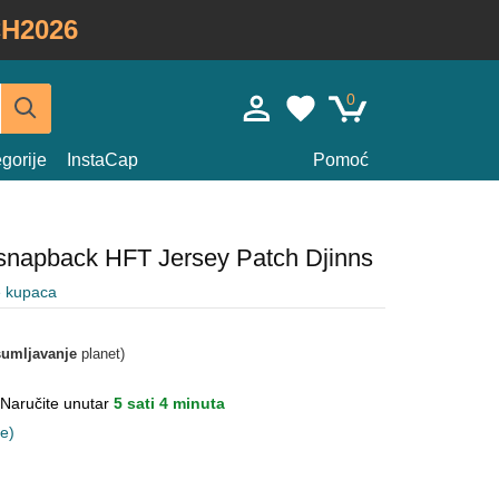
H2026
0
gorije
InstaCap
Pomoć
 snapback HFT Jersey Patch Djinns
e kupaca
umljavanje
planet)
Naručite unutar
5 sati 4 minuta
ne)