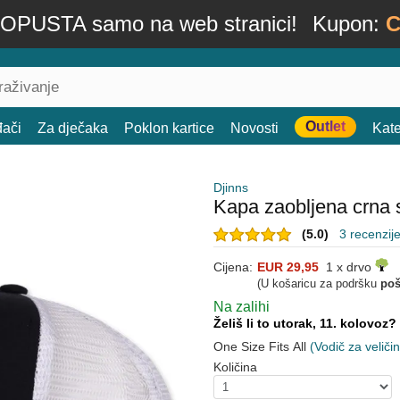
OPUSTA samo na web stranici!
Kupon:
C
Outlet
đači
Za dječaka
Poklon kartice
Novosti
Kate
Djinns
Kapa zaobljena crna
(5.0)
3 recenzij
Cijena:
EUR 29,95
1 x drvo
(U košaricu za podršku
poš
Na zalihi
Želiš li to utorak, 11. kolovoz?
One Size Fits All
(Vodič za veliči
Količina