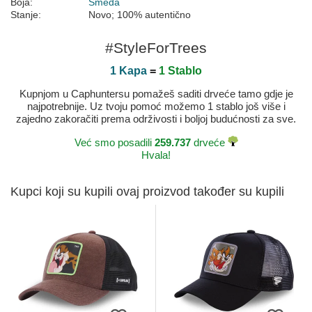
Boja:
Smeđa
Stanje:
Novo; 100% autentično
#StyleForTrees
1 Kapa
=
1 Stablo
Kupnjom u Caphuntersu pomažeš saditi drveće tamo gdje je
najpotrebnije. Uz tvoju pomoć možemo 1 stablo još više i
zajedno zakoračiti prema održivosti i boljoj budućnosti za sve.
Već smo posadili
259.737
drveće
Hvala!
Kupci koji su kupili ovaj proizvod također su kupili