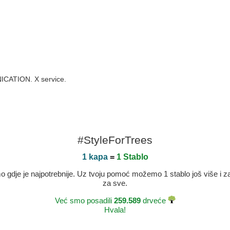
NICATION. X service.
#StyleForTrees
1 kapa
=
1 Stablo
dje je najpotrebnije. Uz tvoju pomoć možemo 1 stablo još više i zaje
za sve.
Već smo posadili
259.589
drveće
Hvala!