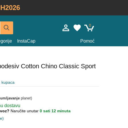
H2026
0
gorije
InstaCap
Pomoć
podesiv Cotton Chino Classic Sport
e kupaca
umljavanje
planet)
nu dostavu
lovoz?
Naručite unutar
0 sati 12 minuta
ne)