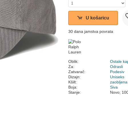
U košaricu
30 dana jamstva povrata
Oblik:
Ostale ka
Za:
Odrasli
Zatvarač:
Podesiv
Dizajn:
Uniseks
Kšilt:
zaobljena
Boja:
Siva
Stanje:
Novo; 10