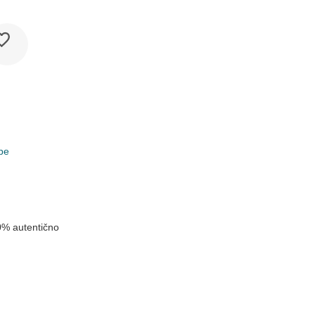
pe
0% autentično