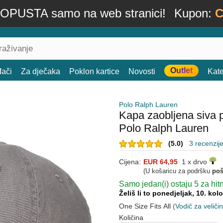
OPUSTA samo na web stranici!
Kupon:
C
Outlet
đači
Za dječaka
Poklon kartice
Novosti
Kate
Polo Ralph Lauren
Kapa zaobljena siva 
Polo Ralph Lauren
(5.0)
3 recenzij
Cijena:
EUR 64,95
1 x drvo
(U košaricu za podršku
poš
Samo jedan(i) ostaju 5 za hit
Želiš li to ponedjeljak, 10. ko
One Size Fits All
(Vodič za veliči
Količina