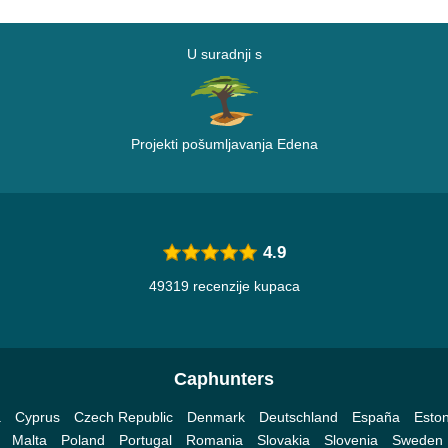
U suradnji s
Projekti pošumljavanja Edena
4.9
49319 recenzije kupaca
Caphunters
a
Cyprus
Czech Republic
Denmark
Deutschland
España
Eston
Malta
Poland
Portugal
Romania
Slovakia
Slovenia
Sweden