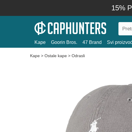
15% P
Kape
Goorin Bros.
47 Brand
Svi proizvo
Kape
>
Ostale kape
>
Odrasli