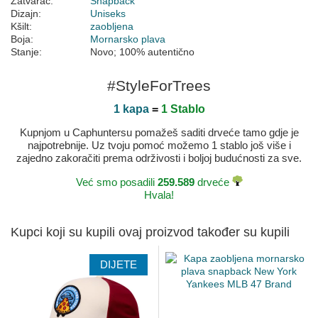
Zatvarač:
Snapback
Dizajn:
Uniseks
Kšilt:
zaobljena
Boja:
Mornarsko plava
Stanje:
Novo; 100% autentično
#StyleForTrees
1 kapa
=
1 Stablo
Kupnjom u Caphuntersu pomažeš saditi drveće tamo gdje je
najpotrebnije. Uz tvoju pomoć možemo 1 stablo još više i
zajedno zakoračiti prema održivosti i boljoj budućnosti za sve.
Već smo posadili
259.589
drveće
Hvala!
Kupci koji su kupili ovaj proizvod također su kupili
DIJETE