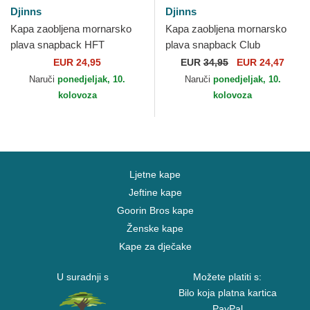
Djinns
Djinns
Kapa zaobljena mornarsko
Kapa zaobljena mornarsko
plava snapback HFT
plava snapback Club
Glencheck Djinns
Sandwich HFT Food Djinns
EUR 24,95
EUR
34,95
EUR 24,47
Naruči
ponedjeljak, 10.
Naruči
ponedjeljak, 10.
kolovoza
kolovoza
Ljetne kape
Jeftine kape
Goorin Bros kape
Ženske kape
Kape za dječake
U suradnji s
Možete platiti s:
Bilo koja platna kartica
PayPal