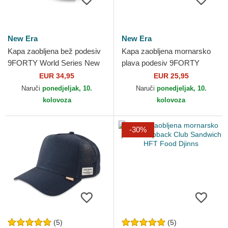
New Era
New Era
Kapa zaobljena bež podesiv
Kapa zaobljena mornarsko
9FORTY World Series New
plava podesiv 9FORTY
York Yankees MLB New Era
Outline New York Yankees
EUR 34,95
EUR 25,95
MLB New Era
Naruči
ponedjeljak, 10.
Naruči
ponedjeljak, 10.
kolovoza
kolovoza
-30%
(5)
(5)