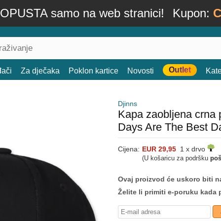
OPUSTA samo na web stranici!
Kupon:
C
Outlet
đači
Za dječaka
Poklon kartice
Novosti
Kate
Djinns
Kapa zaobljena crna 
Days Are The Best D
Cijena:
EUR 29,95
1 x drvo
(U košaricu za podršku
poš
Ovaj proizvod će uskoro biti na
Želite li primiti e-poruku ka