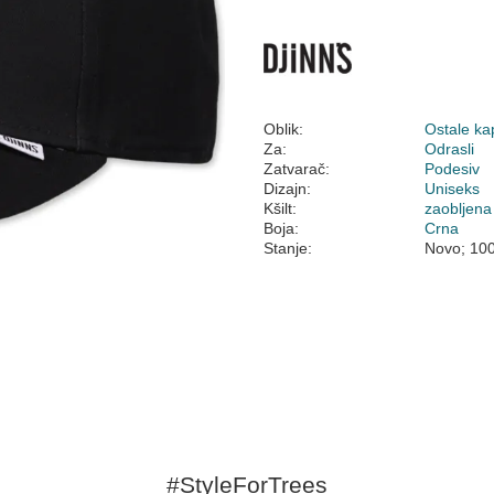
Oblik:
Ostale ka
Za:
Odrasli
Zatvarač:
Podesiv
Dizajn:
Uniseks
Kšilt:
zaobljena
Boja:
Crna
Stanje:
Novo; 10
#StyleForTrees