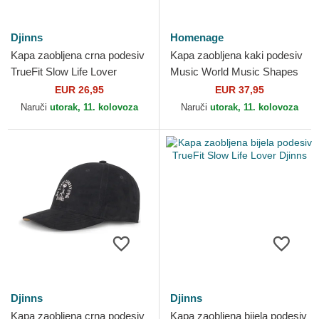
Djinns
Homenage
Kapa zaobljena crna podesiv
Kapa zaobljena kaki podesiv
TrueFit Slow Life Lover
Music World Music Shapes
Djinns
Identity The 90s Homenage
EUR 26,95
EUR 37,95
Naruči
utorak, 11. kolovoza
Naruči
utorak, 11. kolovoza
Djinns
Djinns
Kapa zaobljena crna podesiv
Kapa zaobljena bijela podesiv