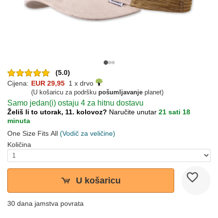
(5.0)
Cijena:
EUR 29,95
1 x drvo
(U košaricu za podršku
pošumljavanje
planet)
Samo jedan(i) ostaju 4 za hitnu dostavu
Želiš li to utorak, 11. kolovoz?
Naručite unutar
21 sati 18
minuta
One Size Fits All
(Vodič za veličine)
Količina
U košaricu
30 dana jamstva povrata