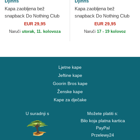
Djinns
Djinns
Kapa zaobljena bež
Kapa zaobljena bež
snapback Do Nothing Club
snapback Do Nothing Club
HFT DNC Sloth Djinns
HFT DNC 30th Djinns
EUR 29,95
EUR 29,95
Naruči
utorak, 11. kolovoza
Naruči
17 - 19 kolovoz
Ljetne kape
Jeftine kape
Goorin Bros kape
Ženske kape
Kape za dječake
U suradnji s
Možete platiti s:
Bilo koja platna kartica
PayPal
Przelewy24