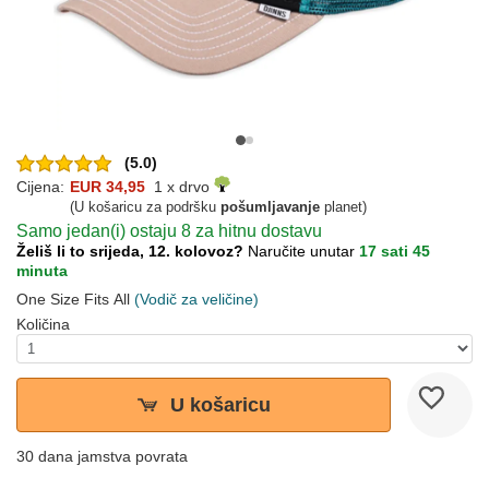
(5.0)
Cijena:
EUR 34,95
1 x drvo
(U košaricu za podršku
pošumljavanje
planet)
Samo jedan(i) ostaju 8 za hitnu dostavu
Želiš li to srijeda, 12. kolovoz?
Naručite unutar
17 sati 45
minuta
One Size Fits All
(Vodič za veličine)
Količina
U košaricu
30 dana jamstva povrata