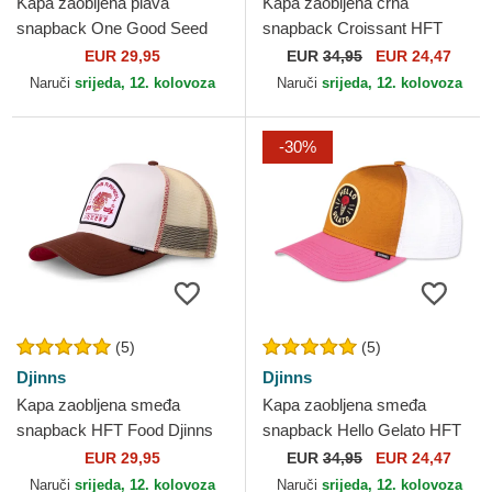
Kapa zaobljena plava
Kapa zaobljena crna
snapback One Good Seed
snapback Croissant HFT
HFT Food Djinns
Food Djinns
EUR 29,95
EUR
34,95
EUR 24,47
Naruči
srijeda, 12. kolovoza
Naruči
srijeda, 12. kolovoza
-30%
(5)
(5)
Djinns
Djinns
Kapa zaobljena smeđa
Kapa zaobljena smeđa
snapback HFT Food Djinns
snapback Hello Gelato HFT
Food Djinns
EUR 29,95
EUR
34,95
EUR 24,47
Naruči
srijeda, 12. kolovoza
Naruči
srijeda, 12. kolovoza