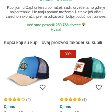
Kupnjom u Caphuntersu pomažeš saditi drveće tamo gdje je
najpotrebnije. Uz tvoju pomoć možemo 1 stablo još više i
zajedno zakoračiti prema održivosti i boljoj budućnosti za sve.
Već smo posadili
259.788
drveće
Hvala!
Kupci koji su kupili ovaj proizvod također su kupili
-30%
(4)
(5)
Djinns
Djinns