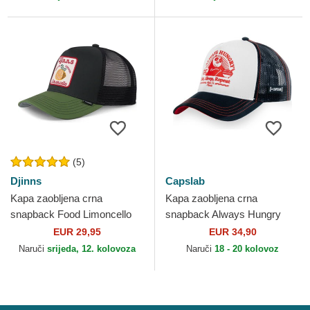
(5)
Djinns
Capslab
Kapa zaobljena crna
Kapa zaobljena crna
snapback Food Limoncello
snapback Always Hungry
HFT Djinns
KFP TAKB Po Kung Fu
EUR 29,95
EUR 34,90
Panda Capslab
Naruči
srijeda, 12. kolovoza
Naruči
18 - 20 kolovoz