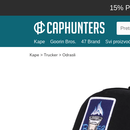
15% P
Kape
Goorin Bros.
47 Brand
Svi proizvo
Kape
>
Trucker
>
Odrasli