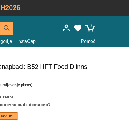
H2026
0
gorije
InstaCap
Pomoć
 snapback B52 HFT Food Djinns
umljavanje
planet)
 zalihi
da ponovno bude dostupno?
Javi mi