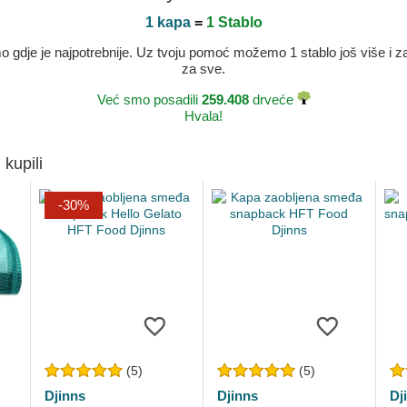
1 kapa
=
1 Stablo
dje je najpotrebnije. Uz tvoju pomoć možemo 1 stablo još više i zaje
za sve.
Već smo posadili
259.408
drveće
Hvala!
 kupili
-30%
(5)
(5)
Djinns
Djinns
Dj