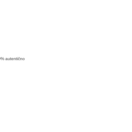
k
0% autentično