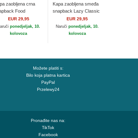
pa zaobljena crna
Kapa zaobljena smeđa
apback Food
snapback Lazy Classic
moncello HFT Djinns
HFT Djinns
EUR 29,95
EUR 29,95
aruči
ponedjeljak, 10.
Naruči
ponedjeljak, 10.
kolovoza
kolovoza
Možete platiti s:
Bilo koja platna kartica
PayPal
Przelewy24
Pronađite nas na:
TikTok
Facebook