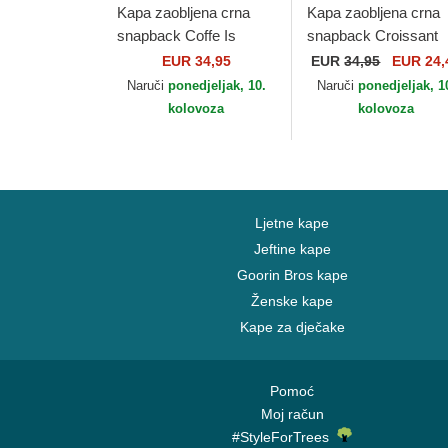
Kapa zaobljena crna
Kapa zaobljena crna
snapback Coffe Is
snapback Croissant
Always A Good Idea
HFT Food Djinns
EUR 34,95
EUR
34,95
EUR 24,
HFT Food Djinns
Naruči
ponedjeljak, 10.
Naruči
ponedjeljak, 1
kolovoza
kolovoza
Ljetne kape
Jeftine kape
Goorin Bros kape
Ženske kape
Kape za dječake
Pomoć
Moj račun
#StyleForTrees