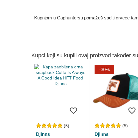
Kupnjom u Caphuntersu pomažeš saditi drveće tamo g
Kupci koji su kupili ovaj proizvod također su
-30%
(5)
(5)
Djinns
Djinns