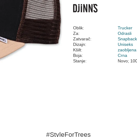
Oblik:
Trucker
Za:
Odrasli
Zatvarač:
Snapbac
Dizajn:
Uniseks
Kšilt:
zaobljena
Boja:
Crna
Stanje:
Novo; 10
#StyleForTrees