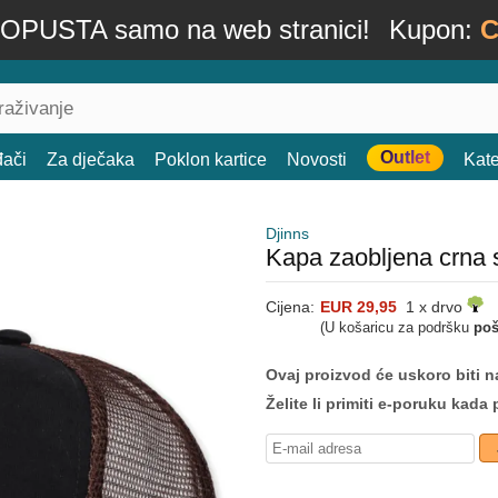
OPUSTA samo na web stranici!
Kupon:
C
Outlet
đači
Za dječaka
Poklon kartice
Novosti
Kate
Djinns
Kapa zaobljena crna
Cijena:
EUR 29,95
1 x drvo
(U košaricu za podršku
poš
Ovaj proizvod će uskoro biti na
Želite li primiti e-poruku ka