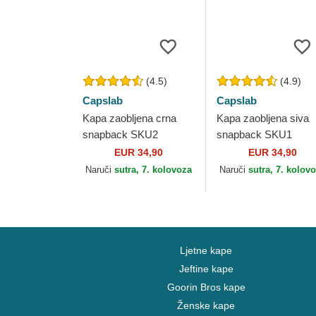
(4.5)
(4.9)
Capslab
Capslab
Kapa zaobljena crna
Kapa zaobljena siva
snapback SKU2
snapback SKU1
Slamnati Gusari One
Slamnati Gusari One
EUR 34,90
EUR 34,90
Piece Capslab
Piece Capslab
Naruči
sutra, 7. kolovoza
Naruči
sutra, 7. kolov
Ljetne kape
Jeftine kape
Goorin Bros kape
Ženske kape