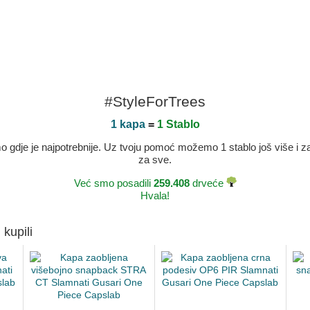
#StyleForTrees
1 kapa
=
1 Stablo
dje je najpotrebnije. Uz tvoju pomoć možemo 1 stablo još više i zaje
za sve.
Već smo posadili
259.408
drveće
Hvala!
 kupili