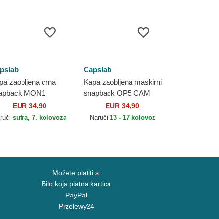
pslab
Capslab
pa zaobljena crna
Kapa zaobljena maskirni
apback MON1
snapback OP5 CAM
nkey D. Luffy One
Roronoa Zoro One
EUR 34,90
EUR 34,90
ece Capslab
Piece Capslab
ruči
sutra, 7. kolovoza
Naruči
13 - 17 kolovoz
Možete platiti s:
Bilo koja platna kartica
PayPal
Przelewy24