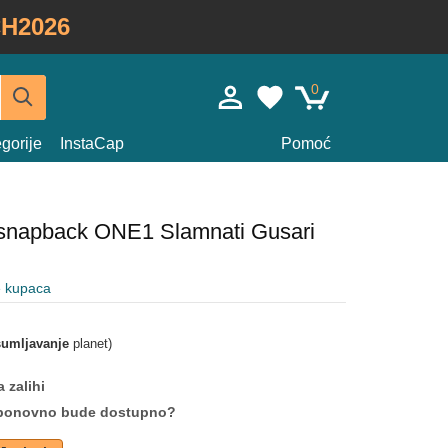
H2026
0
gorije
InstaCap
Pomoć
 snapback ONE1 Slamnati Gusari
e kupaca
umljavanje
planet)
 zalihi
da ponovno bude dostupno?