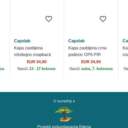
Capslab
Capslab
Ca
Kapa zaobljena
Kapa zaobljena crna
Ka
višebojno snapback
podesiv OP6 PIR
sn
STRA CT Slamnati
Slamnati Gusari One
Mo
EUR 34,90
EUR 34,90
Gusari One Piece
Piece Capslab
Pi
oza
Naruči
13 - 17 kolovoz
Naruči
sutra, 7. kolovoza
Na
Capslab
U suradnji s
Projekti pošumljavanja Edena