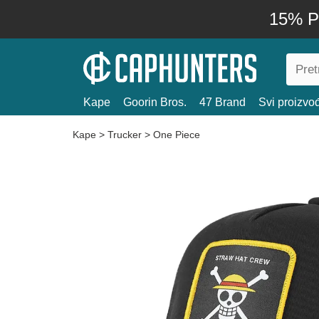
15% P
Kape
Goorin Bros.
47 Brand
Svi proizvo
Kape
>
Trucker
>
One Piece