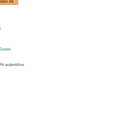
Javi mi
e
k
Gusari
0% autentično