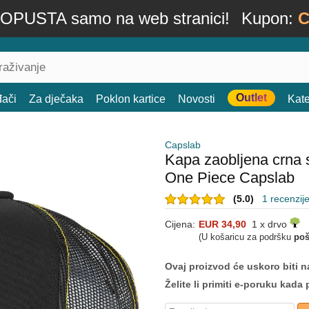
OPUSTA samo na web stranici!
Kupon:
C
Outlet
đači
Za dječaka
Poklon kartice
Novosti
Kate
Capslab
Kapa zaobljena crna
One Piece Capslab
(5.0)
1 recenzij
Cijena:
EUR 34,90
1 x drvo
(U košaricu za podršku
poš
Ovaj proizvod će uskoro biti na
Želite li primiti e-poruku ka