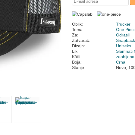
Oblik:
Trucker
Tema:
One Piec
Za:
Odrasli
Zatvarač:
Snapbac
Dizajn:
Uniseks
Lik:
Slamnati 
Kšilt:
zaobljena
Boja:
Crna
Stanje:
Novo; 10