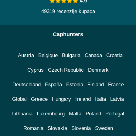
4.9
49319 recenzije kupaca
Caphunters
Austria
Belgique
Bulgaria
Canada
Croatia
Cyprus
Czech Republic
Denmark
Deutschland
España
Estonia
Finland
France
Global
Greece
Hungary
Ireland
Italia
Latvia
Lithuania
Luxembourg
Malta
Poland
Portugal
Romania
Slovakia
Slovenia
Sweden