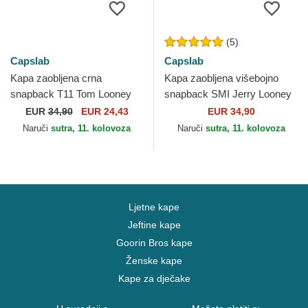
(5)
Capslab
Capslab
Kapa zaobljena crna
Kapa zaobljena višebojno
snapback T11 Tom Looney
snapback SMI Jerry Looney
Tunes Capslab
Tunes Capslab
EUR
34,90
EUR 24,43
EUR 34,90
Naruči
sutra, 11. kolovoza
Naruči
sutra, 11. kolovoza
Ljetne kape
Jeftine kape
Goorin Bros kape
Ženske kape
Kape za dječake