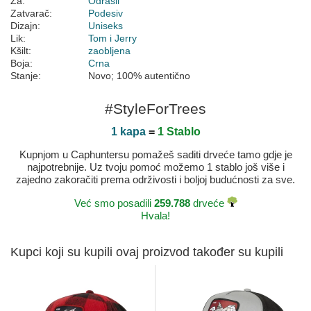
Za:
Odrasli
Zatvarač:
Podesiv
Dizajn:
Uniseks
Lik:
Tom i Jerry
Kšilt:
zaobljena
Boja:
Crna
Stanje:
Novo; 100% autentično
#StyleForTrees
1 kapa
=
1 Stablo
Kupnjom u Caphuntersu pomažeš saditi drveće tamo gdje je
najpotrebnije. Uz tvoju pomoć možemo 1 stablo još više i
zajedno zakoračiti prema održivosti i boljoj budućnosti za sve.
Već smo posadili
259.788
drveće
Hvala!
Kupci koji su kupili ovaj proizvod također su kupili