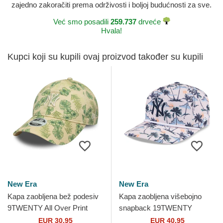
zajedno zakoračiti prema održivosti i boljoj budućnosti za sve.
Već smo posadili
259.737
drveće
Hvala!
Kupci koji su kupili ovaj proizvod također su kupili
New Era
New Era
Kapa zaobljena bež podesiv
Kapa zaobljena višebojno
9TWENTY All Over Print
snapback 19TWENTY
Tropical New York Yankees
Printed Tropical New York
EUR 30,95
EUR 40,95