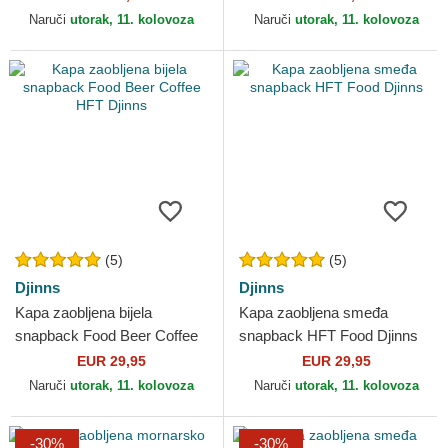
MLB New Era
Yankees MLB New Era
Naruči
utorak, 11. kolovoza
Naruči
utorak, 11. kolovoza
(5)
(5)
Djinns
Djinns
Kapa zaobljena bijela
Kapa zaobljena smeđa
snapback Food Beer Coffee
snapback HFT Food Djinns
HFT Djinns
EUR 29,95
EUR 29,95
Naruči
utorak, 11. kolovoza
Naruči
utorak, 11. kolovoza
-30%
-30%