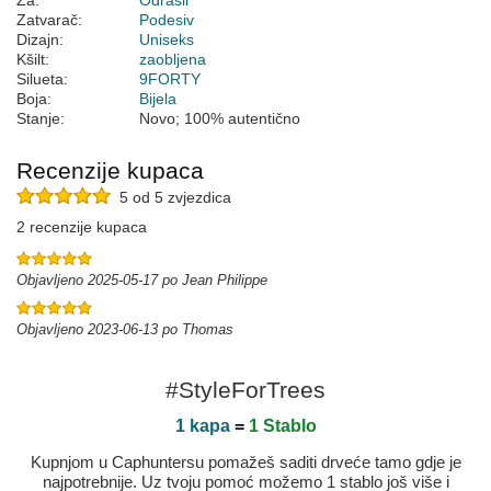
Za:
Odrasli
Zatvarač:
Podesiv
Dizajn:
Uniseks
Kšilt:
zaobljena
Silueta:
9FORTY
Boja:
Bijela
Stanje:
Novo; 100% autentično
Recenzije kupaca
5 od 5 zvjezdica
2 recenzije kupaca
Objavljeno 2025-05-17 po Jean Philippe
Objavljeno 2023-06-13 po Thomas
#StyleForTrees
1 kapa
=
1 Stablo
Kupnjom u Caphuntersu pomažeš saditi drveće tamo gdje je
najpotrebnije. Uz tvoju pomoć možemo 1 stablo još više i