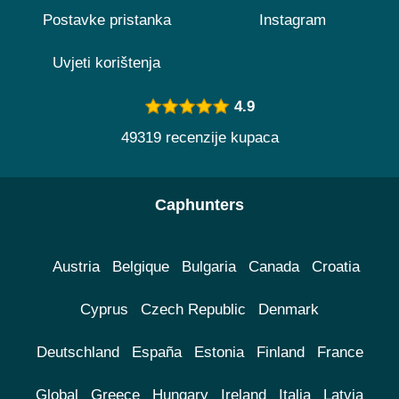
Postavke pristanka
Instagram
Uvjeti korištenja
4.9
49319 recenzije kupaca
Caphunters
Austria
Belgique
Bulgaria
Canada
Croatia
Cyprus
Czech Republic
Denmark
Deutschland
España
Estonia
Finland
France
Global
Greece
Hungary
Ireland
Italia
Latvia