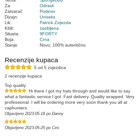
Tema:
SpongeBob
Za:
Odrasli
Zatvarač:
Podesiv
Dizajn:
Uniseks
Lik:
Patrick Zvijezda
Kšilt:
zaobljena
Silueta:
9FORTY
Boja:
Crna
Stanje:
Novo; 100% autentično
Recenzije kupaca
5 od 5 zvjezdica
2 recenzije kupaca
Top quality
Hi there I got my hats through and would like to say
what a fantastic service I got. Fast delivery. Quality wrapped. Very
professional. I will be ordering more very soon thank you all at
caphunters
Objavljeno 2023-05-18 po Danny
Objavljeno 2023-05-25 po Ciro