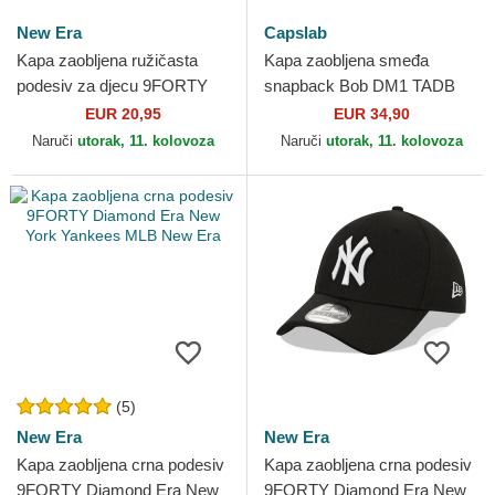
New Era
Capslab
Kapa zaobljena ružičasta
Kapa zaobljena smeđa
podesiv za djecu 9FORTY
snapback Bob DM1 TADB
Face SpongeBob i Patrick
Minion Ja, zlikovac Capslab
EUR 20,95
EUR 34,90
Zvijezda New Era
Naruči
utorak, 11. kolovoza
Naruči
utorak, 11. kolovoza
(5)
New Era
New Era
Kapa zaobljena crna podesiv
Kapa zaobljena crna podesiv
9FORTY Diamond Era New
9FORTY Diamond Era New