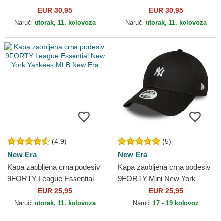
York Yankees MLB New Era
York Yankees MLB New Era
EUR 30,95
EUR 30,95
Naruči
utorak, 11. kolovoza
Naruči
utorak, 11. kolovoza
(4.9)
(5)
New Era
New Era
Kapa zaobljena crna podesiv
Kapa zaobljena crna podesiv
9FORTY League Essential
9FORTY Mini New York
New York Yankees MLB
Yankees MLB New Era
EUR 25,95
EUR 25,95
New Era
Naruči
utorak, 11. kolovoza
Naruči
17 - 19 kolovoz