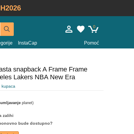
H2026
0
gorije
InstaCap
Pomoć
časta snapback A Frame Frame
eles Lakers NBA New Era
e kupaca
umljavanje
planet)
 zalihi
da ponovno bude dostupno?