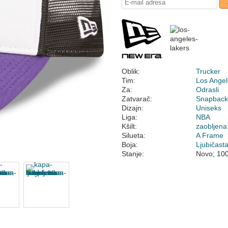
Oblik:
Trucker
Tim:
Los Angel
Za:
Odrasli
Zatvarač:
Snapbac
Dizajn:
Uniseks
Liga:
NBA
Kšilt:
zaobljena
Silueta:
A Frame
Boja:
Ljubičast
Stanje:
Novo; 10