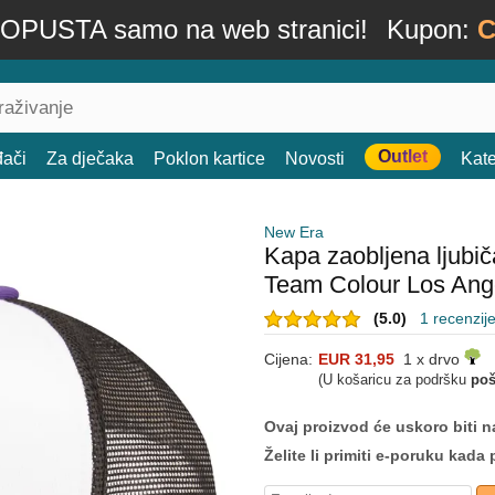
OPUSTA samo na web stranici!
Kupon:
C
Outlet
đači
Za dječaka
Poklon kartice
Novosti
Kate
New Era
Kapa zaobljena ljubi
Team Colour Los Ang
(5.0)
1 recenzij
Cijena:
EUR 31,95
1 x drvo
(U košaricu za podršku
poš
Ovaj proizvod će uskoro biti na
Želite li primiti e-poruku ka