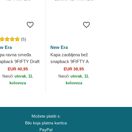
(5)
w Era
New Era
pa ravna smeđa
Kapa zaobljena bež
apback 9FIFTY Draft
snapback 9FIFTY A
24 Los Angeles
Frame Classic Los
EUR 40,95
EUR 38,95
kers NBA New Era
Angeles Lakers NBA
Naruči
utorak, 11.
Naruči
utorak, 11.
New Era
kolovoza
kolovoza
Možete platiti s:
Bilo koja platna kartica
PayPal