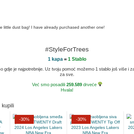
ce little dust bag! I have already purchased another one!
#StyleForTrees
1 kapa
=
1 Stablo
dje je najpotrebnije. Uz tvoju pomoć možemo 1 stablo još više i zaje
za sve.
Već smo posadili
259.589
drveće
Hvala!
 kupili
-30%
-30%