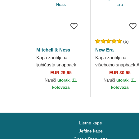
(5)
Mitchell & Ness
New Era
Kapa zaobljena
Kapa zaobljena
ljubičasta snapback
višebojno snapback 
Team Script 2.0 Pro Los
Frame Team Colour
EUR 29,95
EUR 30,95
Angeles Lakers NBA
Chicago Bulls NBA 
Naruči
utorak, 11.
Naruči
utorak, 11.
Mitchell & Ness
Era
kolovoza
kolovoza
Ljetne kape
Jeftine kape