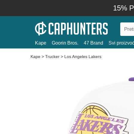
15% P
Kape
Goorin Bros.
47 Brand
Svi proizvo
Kape
>
Trucker
>
Los Angeles Lakers