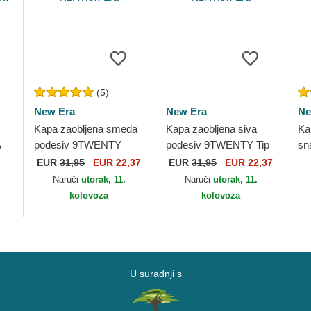
(5)
New Era
New Era
Ne
Kapa zaobljena smeđa
Kapa zaobljena siva
Ka
A
podesiv 9TWENTY
podesiv 9TWENTY Tip
sn
Draft 2024 Los Angeles
Off 2023 Los Angeles
20
EUR
31,95
EUR 22,37
EUR
31,95
EUR 22,37
New
Lakers NBA New Era
Lakers NBA New Era
La
Naruči
utorak, 11.
Naruči
utorak, 11.
kolovoza
kolovoza
U suradnji s