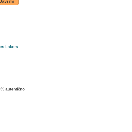
Javi mi
es Lakers
k
a
0% autentično