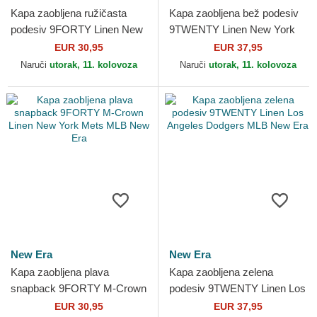
Kapa zaobljena ružičasta
Kapa zaobljena bež podesiv
podesiv 9FORTY Linen New
9TWENTY Linen New York
York Yankees MLB New Era
Yankees MLB New Era
EUR 30,95
EUR 37,95
Naruči
utorak, 11. kolovoza
Naruči
utorak, 11. kolovoza
New Era
New Era
Kapa zaobljena plava
Kapa zaobljena zelena
snapback 9FORTY M-Crown
podesiv 9TWENTY Linen Los
Linen New York Mets MLB
Angeles Dodgers MLB New
EUR 30,95
EUR 37,95