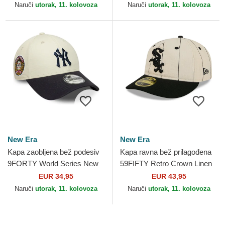
New Era
Era
Naruči
utorak, 11. kolovoza
Naruči
utorak, 11. kolovoza
New Era
New Era
Kapa zaobljena bež podesiv
Kapa ravna bež prilagođena
9FORTY World Series New
59FIFTY Retro Crown Linen
York Yankees MLB New Era
Chicago White Sox MLB New
EUR 34,95
EUR 43,95
Era
Naruči
utorak, 11. kolovoza
Naruči
utorak, 11. kolovoza