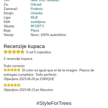
Tim:
New York Yankees
Za:
Odrasli
Zatvarač:
Podesiv
Dizajn:
Uniseks
Liga:
MLB
Kšilt:
zaobljena
Silueta:
9FORTY
Boja:
Plava
Stanje:
Novo; 100% autentično
Recenzije kupaca
5 od 5 zvjezdica
2 recenzije kupaca
Todo correcto
El color es igual que el de la imagen. Plazos de
entregas cumplidos. Todo perfecto
Objavljeno 2023-06-29 po ENRIQUE
Objavljeno 2023-08-13 po Massimo
#StyleForTrees