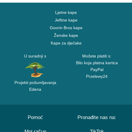
Ljetne kape
Jeftine kape
Goorin Bros kape
Ženske kape
Kape za dječake
U suradnji s
Možete platiti s:
Bilo koja platna kartica
PayPal
Przelewy24
Projekti pošumljavanja
Edena
Pomoć
Pronađite nas na:
Moj račun
TikTok