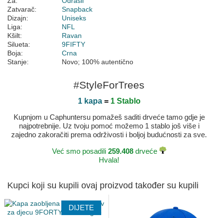
Za:
Odrasli
Zatvarač:
Snapback
Dizajn:
Uniseks
Liga:
NFL
Kšilt:
Ravan
Silueta:
9FIFTY
Boja:
Crna
Stanje:
Novo; 100% autentično
#StyleForTrees
1 kapa
=
1 Stablo
Kupnjom u Caphuntersu pomažeš saditi drveće tamo gdje je
najpotrebnije. Uz tvoju pomoć možemo 1 stablo još više i
zajedno zakoračiti prema održivosti i boljoj budućnosti za sve.
Već smo posadili
259.408
drveće
Hvala!
Kupci koji su kupili ovaj proizvod također su kupili
DIJETE