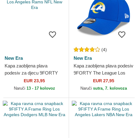
(4)
New Era
New Era
Kapa zaobljena plava
Kapa zaobljena plava podesiv
podesiv za djecu 9FORTY
9FORTY The League Los
The League Los Angeles
Angeles Rams NFL New Era
EUR 23,95
EUR 27,95
Rams NFL New Era
Naruči
13 - 17 kolovoz
Naruči
sutra, 7. kolovoza