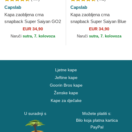
Capslab
Capslab
Kapa zaobljena crna
Kapa zaobljena crna
snapback Super Saiyan GO2
snapback Super Saiyan Blue
Son Goku Dragon Ball
CAS GOK1 Son Goku
EUR 34,90
EUR 34,90
Capslab
Dragon Ball Capslab
Naruči
sutra, 7. kolovoza
Naruči
sutra, 7. kolovoza
Ljetne kape
Jeftine kape
Goorin Bros kape
Ženske kape
Kape za dječake
U suradnji s
Možete platiti s:
Bilo koja platna kartica
PayPal