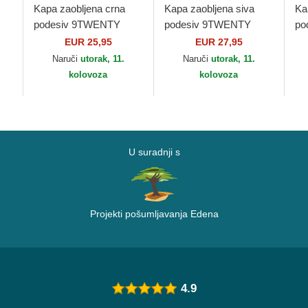
Kapa zaobljena crna
Kapa zaobljena siva
Ka
podesiv 9TWENTY
podesiv 9TWENTY
po
w
League Essential New
Core Classic Boston
Le
EUR 25,95
EUR 27,95
York Yankees MLB
Red Sox MLB New Era
NB
Naruči
utorak, 11.
Naruči
utorak, 11.
New Era
kolovoza
kolovoza
U suradnji s
Projekti pošumljavanja Edena
4.9