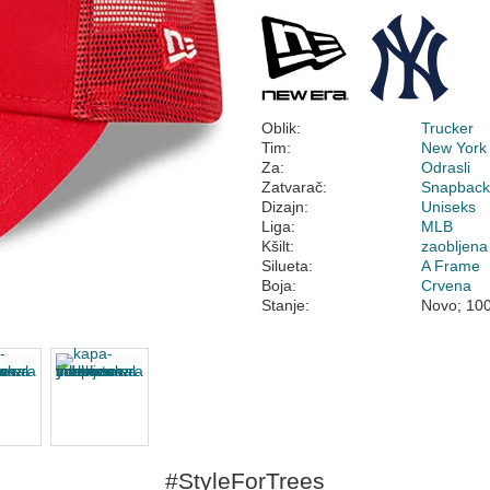
Oblik:
Trucker
Tim:
New York
Za:
Odrasli
Zatvarač:
Snapbac
Dizajn:
Uniseks
Liga:
MLB
Kšilt:
zaobljena
Silueta:
A Frame
Boja:
Crvena
Stanje:
Novo; 10
#StyleForTrees