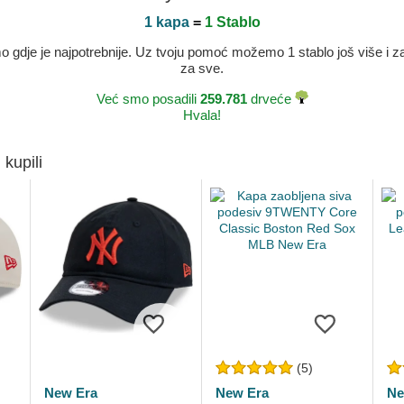
1 kapa
=
1 Stablo
dje je najpotrebnije. Uz tvoju pomoć možemo 1 stablo još više i zaje
za sve.
Već smo posadili
259.781
drveće
Hvala!
 kupili
(5)
New Era
New Era
Ne